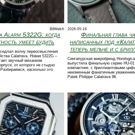
BitWatch
2026-05-16
a Alarm 5322G: когда
Финальная глава ча
тность умеет будить
написанных под «Кала
теперь мельче и с брил
 оседлал волну переосмысления
йства Calatrava. Новая 5322G –
Сингапурская микробренд Horological
гает звучный механизм
выпустила финальную серию HU-0
орпусе, от которого не стыдно
компактнее, с бриллиантовыми циф
 Разбираемся, насколько это
неизменным фанатичным уважением
Patek Philippe Calatrava 96.