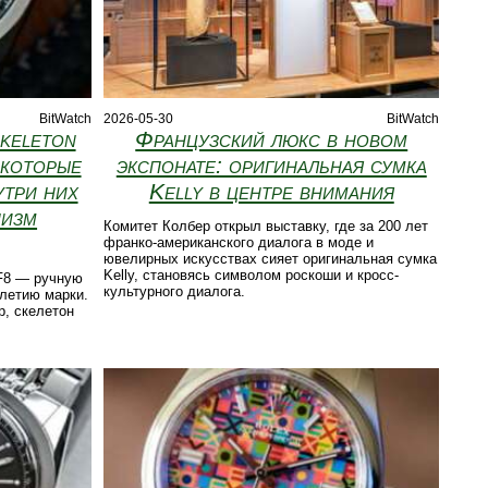
BitWatch
2026-05-30
BitWatch
keleton
Французский люкс в новом
 которые
экспонате: оригинальная сумка
утри них
Kelly в центре внимания
низм
Комитет Колбер открыл выставку, где за 200 лет
франко-американского диалога в моде и
ювелирных искусствах сияет оригинальная сумка
Kelly, становясь символом роскоши и кросс-
 F8 — ручную
культурного диалога.
летию марки.
р, скелетон