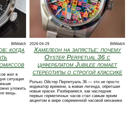
BitWatch
2026-04-29
BitWatch
в: когда
Хамелеон на запястье: почему
ыть
Oyster Perpetual 36 с
ромиссов
циферблатом Jubilee ломает
стереотипы о строгой классике
сов жил в
дня ситуация
Ролькс Ойстер Перпетуаль 36 — это не просто
раньше
индикатор времени, а живая легенда, обретшая
можно уложить
новые краски. Разбираемся, как наследник
ую вещь.
первых герметичных часов стал самым ярким
акцентом в мире современной часовой механики.