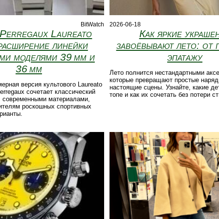
BitWatch
2026-06-18
-Perregaux Laureato
Как яркие украше
 расширение линейки
завоёвывают лето: от 
ми моделями 39 мм и
эпатажу
36 мм
Лето полнится нестандартными акс
которые превращают простые наряд
ерная версия культового Laureato
настоящие сцены. Узнайте, какие де
‑Perregaux сочетает классический
топе и как их сочетать без потери с
 с современными материалами,
ителям роскошных спортивных
рианты.