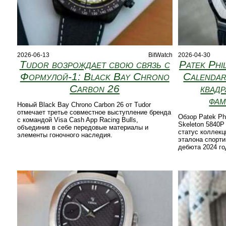
2026-06-13
BitWatch
2026-04-30
Tudor возрождает свою связь с
Patek Phi
Формулой‑1: Black Bay Chrono
Calendar
Carbon 26
квадр
фам
Новый Black Bay Chrono Carbon 26 от Tudor
отмечает третье совместное выступление бренда
Обзор Patek Phi
с командой Visa Cash App Racing Bulls,
Skeleton 5840P
объединив в себе передовые материалы и
статус коллекц
элементы гоночного наследия.
эталона спорти
дебюта 2024 го