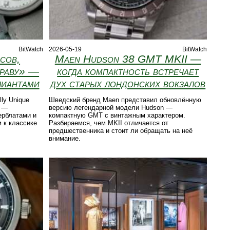
BitWatch
2026-05-19
BitWatch
сов,
Maen Hudson 38 GMT MKII —
траву» —
когда компактность встречает
лиантами
дух старых лондонских вокзалов
ly Unique
Шведский бренд Maen представил обновлённую
1 —
версию легендарной модели Hudson —
ерблатами и
компактную GMT с винтажным характером.
 к классике
Разбираемся, чем MKII отличается от
предшественника и стоит ли обращать на неё
внимание.