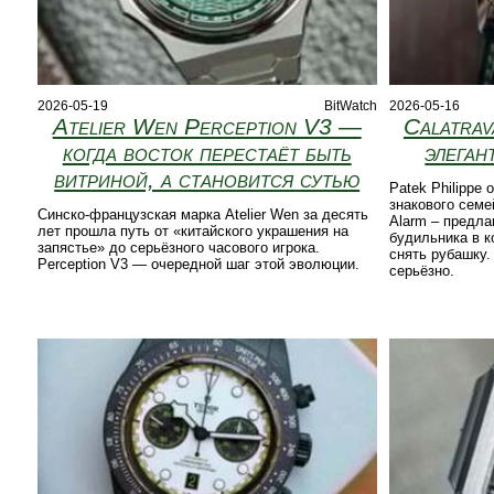
2026-05-19
BitWatch
2026-05-16
Atelier Wen Perception V3 —
Calatrav
когда восток перестаёт быть
элеган
витриной, а становится сутью
Patek Philippe
знакового семе
Синско-французская марка Atelier Wen за десять
Alarm – предла
лет прошла путь от «китайского украшения на
будильника в к
запястье» до серьёзного часового игрока.
снять рубашку.
Perception V3 — очередной шаг этой эволюции.
серьёзно.