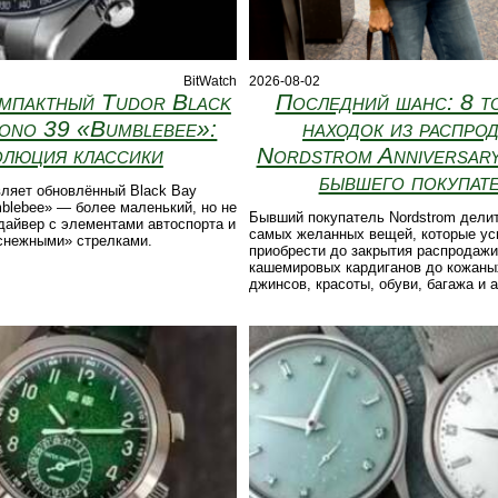
BitWatch
2026-08-02
мпактный Tudor Black
Последний шанс: 8 т
ono 39 «Bumblebee»:
находок из распро
олюция классики
Nordstrom Anniversary
бывшего покупат
ляет обновлённый Black Bay
blebee» — более маленький, но не
Бывший покупатель Nordstrom дели
дайвер с элементами автоспорта и
самых желанных вещей, которые ус
нежными» стрелками.
приобрести до закрытия распродажи 
кашемировых кардиганов до кожаных
джинсов, красоты, обуви, багажа и 