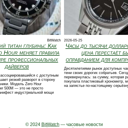
BitWatch
2026-05-25
й титан глубины: Как
Часы до тысячи долларо
o Hour меняет правила
цена перестаёт б
ире профессиональных
оправданием для комп
дайверов
Десятилетиями рынок доступных ча
тени своих дорогих собратьев. Сего
а ассоциировавшийся с доступным
перевернулась: за сумму, которая 
шает резкий разворот в сторону
покупала пластиковый хронометр, 
ники. Модель Zero Hour
на запястье по-настоящему серьёзн
ver 500M — это не просто
манифест индустриальной мощи
© 2024
BitWatch
— часовые новости