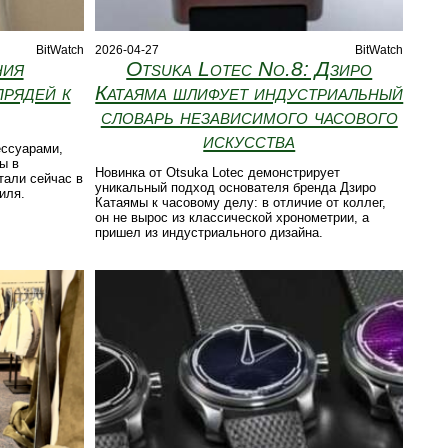
BitWatch
2026-04-27
BitWatch
ния
Otsuka Lotec No.8: Дзиро
прядей к
Катаяма шлифует индустриальный
словарь независимого часового
искусства
ессуарами,
ы в
Новинка от Otsuka Lotec демонстрирует
тали сейчас в
уникальный подход основателя бренда Дзиро
тиля.
Катаямы к часовому делу: в отличие от коллег,
он не вырос из классической хронометрии, а
пришел из индустриального дизайна.