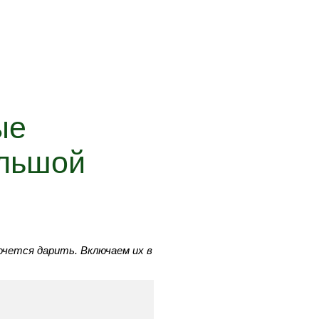
ые
ольшой
чется дарить. Включаем их в