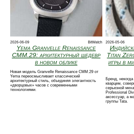
2026-06-09
BitWatch
2026-05-06
Yema Granvelle Renaissance
Индийски
CMM.29: архитектурный шедевр
Titan Zer
в новом облике
игры в м
Новая модель Granvelle Renaissance CMM.29 от
Yema переосмысливает классический
Бренд, некогд
архитектурный стиль, объединяя элегантность
кварцем, совер
«дворцовых» часов с современными
серьезной меха
технологиями.
Professional Di
аксессуар, а 
группы Tata.