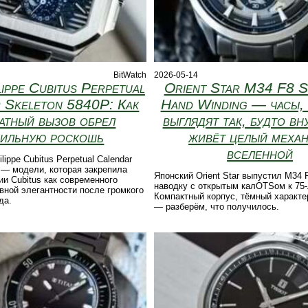
BitWatch
2026-05-14
lippe Cubitus Perpetual
Orient Star M34 F8 S
 Skeleton 5840P: Как
Hand Winding — часы,
атный вызов обрел
выглядят так, будто вн
ильную роскошь
живёт целый меха
вселенной
lippe Cubitus Perpetual Calendar
 — модели, которая закрепила
Японский Orient Star выпустил M34
ии Cubitus как современного
наводку с открытым калOTSом к 75-
вной элегантности после громкого
Компактный корпус, тёмный характе
да.
— разберём, что получилось.