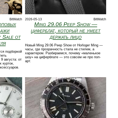
BitWatch
2026-05-13
BitWatch
оповых
Ming 29.06 Peep Show —
дажи
циферблат, который не умеет
 Sale от
держать лицо
еля
Новый Ming 29.06 Peep Show от Horloger Ming —
часы, где прозрачность стала не стилем, а
тся подборкой
характером. Разбираемся, почему «маленькое
петь
шоу» на циферблате — это совсем не про поп-
9 августа: от
арт.
 курток,
аксессуаров.