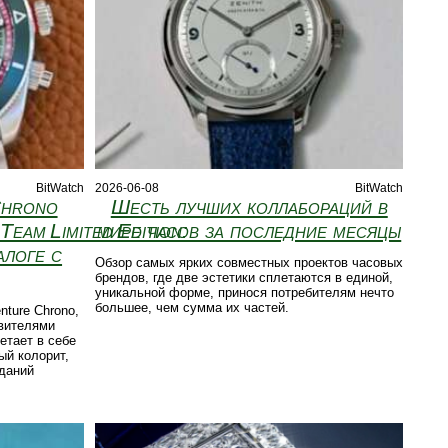
BitWatch
2026-06-08
BitWatch
Chrono
Шесть лучших коллабораций в
Team Limited Edition:
мире часов за последние месяцы
алоге с
Обзор самых ярких совместных проектов часовых
брендов, где две эстетики сплетаются в единой,
уникальной форме, принося потребителям нечто
большее, чем сумма их частей.
ture Chrono,
авителями
етает в себе
ый колорит,
даний