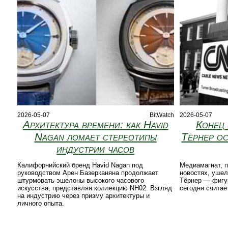
2026-05-07
BitWatch
2026-05-07
Архитектура времени: как Havid
Конец 
Nagan ломает стереотипы
Тёрнер ос
индустрии часов
Калифорнийский бренд Havid Nagan под
Медиамагнат, 
руководством Арен Базерканяна продолжает
новостях, ушел
штурмовать эшелоны высокого часового
Тёрнер — фигу
искусства, представляя коллекцию NH02. Взгляд
сегодня счита
на индустрию через призму архитектуры и
личного опыта.