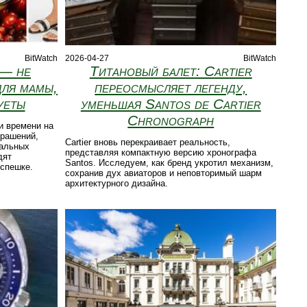
BitWatch
2026-04-27
BitWatch
 — не
Титановый балет: Cartier
для мамы,
переосмысляет легенду,
уеты
уменьшая Santos de Cartier
Chronograph
и времени на
крашений,
Cartier вновь перекраивает реальность,
кальных
представляя компактную версию хронографа
дят
Santos. Исследуем, как бренд укротил механизм,
 спешке.
сохранив дух авиаторов и неповторимый шарм
архитектурного дизайна.