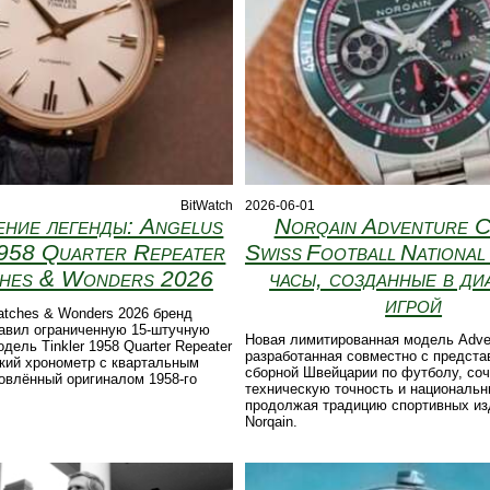
BitWatch
2026-06-01
ние легенды: Angelus
Norqain Adventure 
1958 Quarter Repeater
Swiss Football National 
hes & Wonders 2026
часы, созданные в ди
игрой
tches & Wonders 2026 бренд
тавил ограниченную 15‑штучную
Новая лимитированная модель Adven
дель Tinkler 1958 Quarter Repeater
разработанная совместно с предст
кий хронометр с квартальным
сборной Швейцарии по футболу, соч
овлённый оригиналом 1958‑го
техническую точность и национальн
продолжая традицию спортивных из
Norqain.