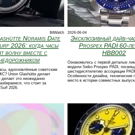
BitWatch
2026-06-04
ashütte Noramis Date
Эксклюзивный дайв-ча
urf 2026: когда часы
Prospex PADI 60‑ле
ят волну вместе с
HBB002
недорожником
Ознакомьтесь с первой деталью ли
модели Seiko Prospex PADI, посвя
асы, вдохновлённые советским
шестидесятилетию ассоциации PADI
С? Union Glashütte делает
Особенности дизайна, технические 
 делает это неожиданно
место в истории совместных выпуск
азбираемся, что стоит за
Surf 2026.