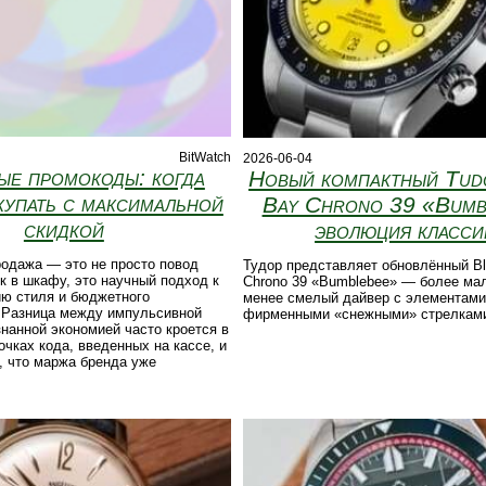
BitWatch
2026-06-04
ые промокоды: когда
Новый компактный Tud
купать с максимальной
Bay Chrono 39 «Bumb
скидкой
эволюция класси
одажа — это не просто повод
Тудор представляет обновлённый B
к в шкафу, это научный подход к
Chrono 39 «Bumblebee» — более мал
ю стиля и бюджетного
менее смелый дайвер с элементами
 Разница между импульсивной
фирменными «снежными» стрелкам
знанной экономией часто кроется в
очках кода, введенных на кассе, и
, что маржа бренда уже