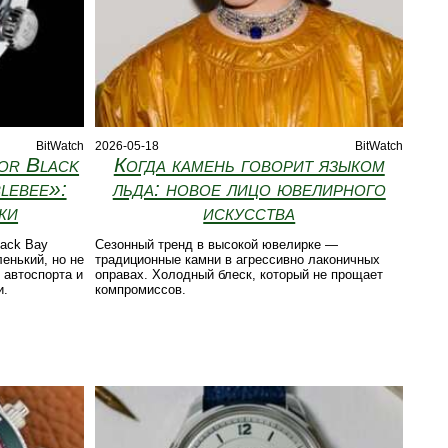
BitWatch
2026-05-18
BitWatch
or Black
Когда камень говорит языком
lebee»:
льда: новое лицо ювелирного
ки
искусства
lack Bay
Сезонный тренд в высокой ювелирке —
енький, но не
традиционные камни в агрессивно лаконичных
 автоспорта и
оправах. Холодный блеск, который не прощает
и.
компромиссов.