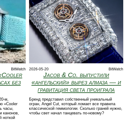
BitWatch
2026-05-20
BitWatch
«Cooler
Jacob & Co. выпустили
сах без
«ангельский» вырез алмаза — и
гравитация света проиграла
20‑м,
Бренд представил собственный уникальный
ю «Cooler
огран, Angel Cut, который ломает все правила
ь часы,
классической геммологии. Сколько граней нужно,
и канонов,
чтобы свет начал танцевать по-новому?
й ноткой