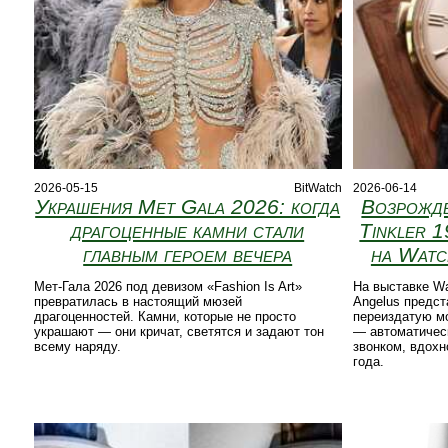
2026-05-15
BitWatch
2026-06-14
Украшения Met Gala 2026: когда
Возрожде
драгоценные камни стали
Tinkler 
главным героем вечера
на Watc
Мет-Гала 2026 под девизом «Fashion Is Art»
На выставке Wa
превратилась в настоящий мюзей
Angelus предс
драгоценностей. Камни, которые не просто
переиздатую мо
украшают — они кричат, светятся и задают тон
— автоматичес
всему наряду.
звонком, вдохн
года.