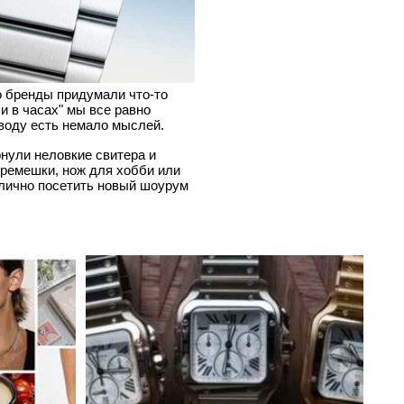
но бренды придумали что-то
и в часах" мы все равно
воду есть немало мыслей.
рнули неловкие свитера и
, ремешки, нож для хобби или
 лично посетить новый шоурум