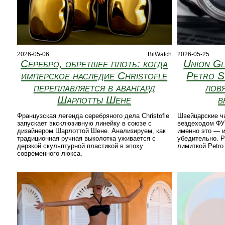
2026-05-06
BitWatch
2026-05-25
Серебро, обретшее плоть: когда
Union Gl
имперское наследие Christofle
Petro S
переплавляется в авангард
лов
Шарлотты Шене
в
Французская легенда серебряного дела Christofle
Швейцарские ч
запускает эксклюзивную линейку в союзе с
вездеходом ФУК
дизайнером Шарлоттой Шене. Анализируем, как
именно это — и
традиционная ручная выколотка уживается с
убедительно. Р
дерзкой скульптурной пластикой в эпоху
лимиткой Petro 
современного люкса.