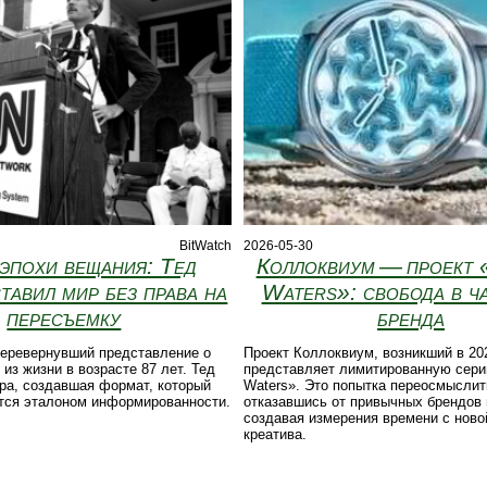
BitWatch
2026-05-30
эпохи вещания: Тед
Коллоквиум — проект 
тавил мир без права на
Waters»: свобода в ча
пересъемку
бренда
перевернувший представление о
Проект Коллоквиум, возникший в 20
 из жизни в возрасте 87 лет. Тед
представляет лимитированную сери
ра, создавшая формат, который
Waters». Это попытка переосмыслит
ется эталоном информированности.
отказавшись от привычных брендов 
создавая измерения времени с ново
креатива.