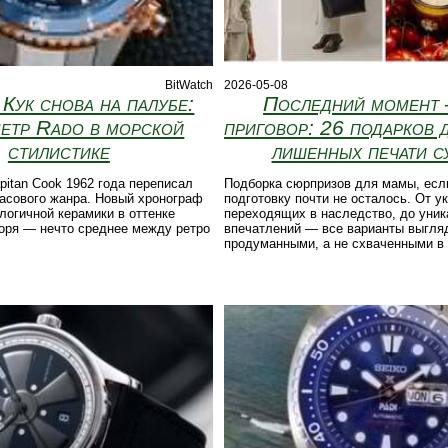
BitWatch
2026-05-08
 Кук снова на палубе:
Последний момент
етр Rado в морской
приговор: 26 подарков 
стилистике
лишенных печати с
itan Cook 1962 года переписал
Подборка сюрпризов для мамы, есл
асового жанра. Новый хронограф
подготовку почти не осталось. От у
логичной керамики в оттенке
переходящих в наследство, до уни
оря — нечто среднее между ретро
впечатлений — все варианты выгля
продуманными, а не схваченными в