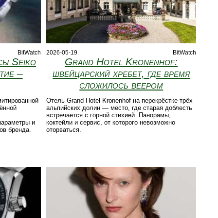
BitWatch
2026-05-19
BitWatch
сы Seiko
Grand Hotel Kronenhof:
тие –
швейцарский хребет, где время
сложилось веером
митированной
Отель Grand Hotel Kronenhof на перекрёстке трёх
щённой
альпийских долин — место, где старая доблесть
.
встречается с горной стихией. Панорамы,
параметры и
коктейли и сервис, от которого невозможно
ов бренда.
оторваться.