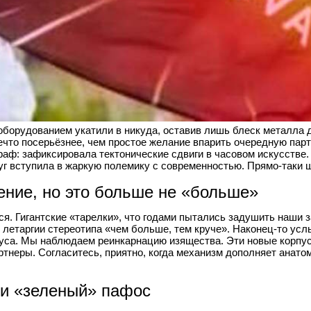
 оборудованием укатили в никуда, оставив лишь блеск металла д
ечто посерьёзнее, чем простое желание впарить очередную пар
раф: зафиксировала тектонические сдвиги в часовом искусстве.
уг вступила в жаркую полемику с современностью. Прямо-таки ш
ение, но это больше не «больше»
я. Гигантские «тарелки», что годами пытались задушить наши за
 летаргии стереотипа «чем больше, тем круче». Наконец-то усл
уса. Мы наблюдаем реинкарнацию изящества. Эти новые корпуса
тнеры. Согласитесь, приятно, когда механизм дополняет анатом
и «зеленый» пафос