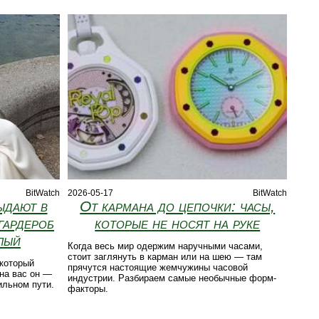
BitWatch
2026-05-17
BitWatch
ыдают в
От кармана до цепочки: часы,
гардероб
которые не носят на руке
лый
Когда весь мир одержим наручными часами,
стоит заглянуть в карман или на шею — там
 который
прячутся настоящие жемчужины часовой
 на вас он —
индустрии. Разбираем самые необычные форм-
ильном пути.
факторы.