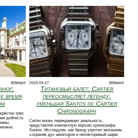
BitWatch
2026-04-27
BitWatch
nhof:
Титановый балет: Cartier
де время
переосмысляет легенду,
ом
уменьшая Santos de Cartier
Chronograph
екрёстке трёх
рая доблесть
Cartier вновь перекраивает реальность,
рамы,
представляя компактную версию хронографа
озможно
Santos. Исследуем, как бренд укротил механизм,
сохранив дух авиаторов и неповторимый шарм