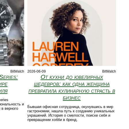
BitWatch
2026-06-09
BitWatch
Series:
От кухни до ювелирных
ире
шедевров: как одна женщина
иля
превратила кулинарную страсть в
бизнес
eries
иональность и
Бывшая офисная сотрудница, окунувшись в мир
 в верного
гастрономии, нашла путь к созданию уникальных
украшений. История о смелости, поиске себя и
превращении хобби в бренд.