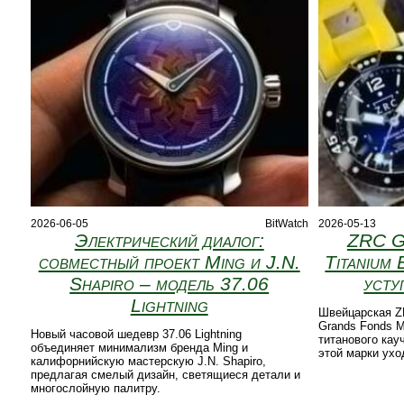
2026-06-05
BitWatch
2026-05-13
Электрический диалог:
ZRC G
совместный проект Ming и J.N.
Titanium 
Shapiro – модель 37.06
усту
Lightning
Швейцарская Z
Grands Fonds M
Новый часовой шедевр 37.06 Lightning
титанового кау
объединяет минимализм бренда Ming и
этой марки ухо
калифорнийскую мастерскую J.N. Shapiro,
предлагая смелый дизайн, светящиеся детали и
многослойную палитру.