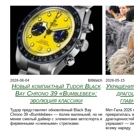
2026-06-04
BitWatch
2026-05-15
Новый компактный Tudor Black
Украшения
Bay Chrono 39 «Bumblebee»:
драго
эволюция классики
глав
Тудор представляет обновлённый Black Bay
Мет-Гала 2026 
Chrono 39 «Bumblebee» — более маленький, но не
превратилась 
менее смелый дайвер с элементами автоспорта и
драгоценностей
фирменными «снежными» стрелками.
украшают — они
всему наряду.