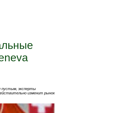
альные
eneva
я пустым, эксперты
 действительно изменит рынок