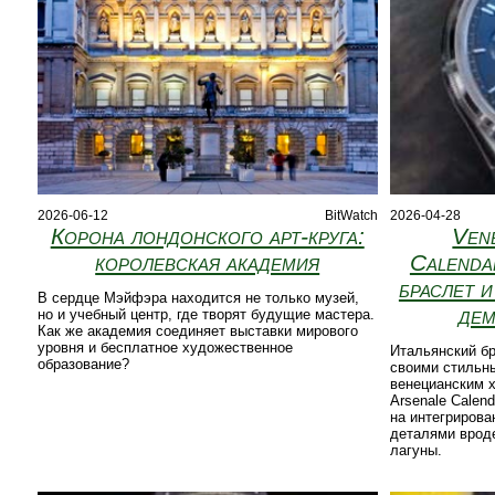
2026-06-12
BitWatch
2026-04-28
Корона лондонского арт‑круга:
Ven
королевская академия
Calenda
браслет 
В сердце Мэйфэра находится не только музей,
дем
но и учебный центр, где творят будущие мастера.
Как же академия соединяет выставки мирового
уровня и бесплатное художественное
Итальянский бр
образование?
своими стильн
венецианским 
Arsenale Calend
на интегриров
деталями врод
лагуны.