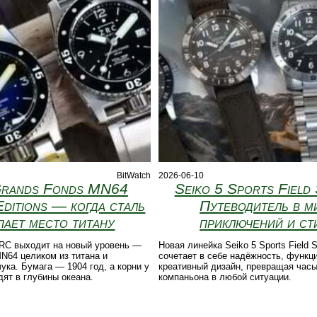
BitWatch
2026-06-10
rands Fonds MN64
Seiko 5 Sports Field 
Editions — когда сталь
Путеводитель в м
пает место титану
приключений и ст
RC выходит на новый уровень —
Новая линейка Seiko 5 Sports Field S
N64 целиком из титана и
сочетает в себе надёжность, функц
чука. Бумага — 1904 год, а корни у
креативный дизайн, превращая часы
дят в глубины океана.
компаньона в любой ситуации.