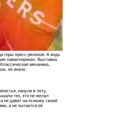
а горы пресс-релизов. А ведь
тию «авантюрина». Выставка
 Классическая механика,
ок, не иначе.
пястья, канули в лету.
ышали тех, кто не желал
 не давят на психику своей
ию, а не пытается её