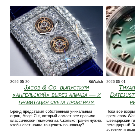
2026-05-20
BitWatch
2026-05-01
Jacob & Co. выпустили
Тихая
«ангельский» вырез алмаза — и
Datejust
гравитация света проиграла
р
Бренд представил собственный уникальный
Пока все взоры
огран, Angel Cut, который ломает все правила
премьерам Watc
классической геммологии. Сколько граней нужно,
швейцарский ги
чтобы свет начал танцевать по-новому?
легендарный Da
эстетики и воз