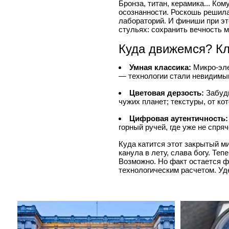
Бронза, титан, керамика... Ко
осознанности. Роскошь решил
лабораторий. И финиши при эт
стульях: сохранить вечность м
Куда движемся? К
Умная классика:
Микро-эле
— технологии стали невидимым
Цветовая дерзость:
Забудь
чужих планет; текстуры, от кот
Цифровая аутентичность:
горный ручей, где уже не спр
Куда катится этот закрытый м
канула в лету, слава богу. Те
Возможно. Но факт остается ф
технологическим расчетом. Уд