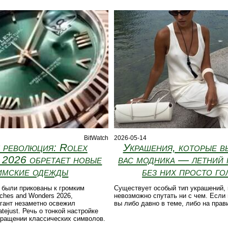
BitWatch
2026-05-14
 революция: Rolex
Украшения, которые в
 2026 обретает новые
вас модника — летний 
имские одежды
без них просто го
 были прикованы к громким
Существует особый тип украшений,
hes and Wonders 2026,
невозможно спутать ни с чем. Если
гант незаметно освежил
вы либо давно в теме, либо на прав
tejust. Речь о тонкой настройке
вращении классических символов.