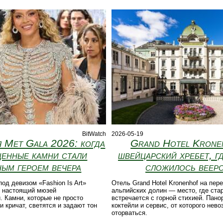
BitWatch
2026-05-19
 Met Gala 2026: когда
Grand Hotel Krone
ценные камни стали
швейцарский хребет, г
ным героем вечера
сложилось веер
под девизом «Fashion Is Art»
Отель Grand Hotel Kronenhof на пер
в настоящий мюзей
альпийских долин — место, где ста
. Камни, которые не просто
встречается с горной стихией. Пано
 кричат, светятся и задают тон
коктейли и сервис, от которого нев
оторваться.