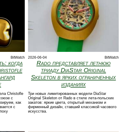
BitWatch
2026-06-04
BitWatch
ь: когда
Rado представляет летнюю
ristofle
триаду DiaStar Original
ангард
Skeleton в ярких ограниченных
е
изданиях
ла Christofle
Три новых лимитированных модели DiaStar
союзе с
Original Skeleton от Rado в стиле лета‑польских
зируем, как
закатов: яркие цвета, открытый механизм и
вается с
фирменный дизайн, ставший классикой часового
эпоху
искусства.