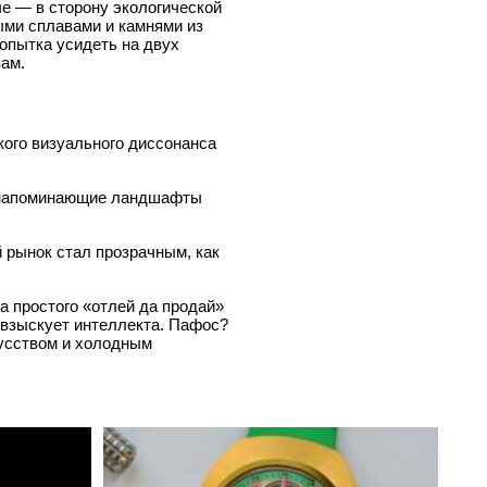
аче — в сторону экологической
ыми сплавами и камнями из
опытка усидеть на двух
вам.
ого визуального диссонанса
, напоминающие ландшафты
рынок стал прозрачным, как
а простого «отлей да продай»
т взыскует интеллекта. Пафос?
кусством и холодным