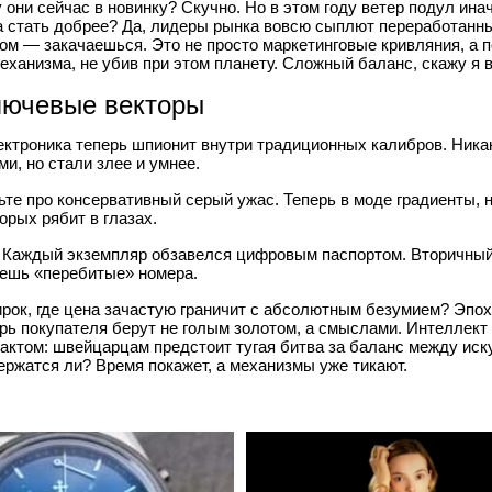
му они сейчас в новинку? Скучно. Но в этом году ветер подул ин
а стать добрее? Да, лидеры рынка вовсю сыплют переработанн
ом — закачаешься. Это не просто маркетинговые кривляния, а п
еханизма, не убив при этом планету. Сложный баланс, скажу я 
лючевые векторы
ктроника теперь шпионит внутри традиционных калибров. Никак
и, но стали злее и умнее.
те про консервативный серый ужас. Теперь в моде градиенты
орых рябит в глазах.
Каждый экземпляр обзавелся цифровым паспортом. Вторичный 
ячешь «перебитые» номера.
ирок, где цена зачастую граничит с абсолютным безумием? Эпох
перь покупателя берут не голым золотом, а смыслами. Интеллек
актом: швейцарцам предстоит тугая битва за баланс между ис
ержатся ли? Время покажет, а механизмы уже тикают.