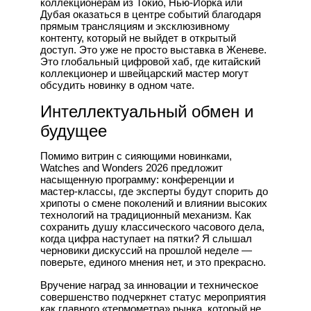
коллекционерам из Токио, Нью-Йорка или
Дубая оказаться в центре событий благодаря
прямым трансляциям и эксклюзивному
контенту, который не выйдет в открытый
доступ. Это уже не просто выставка в Женеве.
Это глобальный цифровой хаб, где китайский
коллекционер и швейцарский мастер могут
обсудить новинку в одном чате.
Интеллектуальный обмен и
будущее
Помимо витрин с сияющими новинками,
Watches and Wonders 2026 предложит
насыщенную программу: конференции и
мастер-классы, где эксперты будут спорить до
хрипоты о смене поколений и влиянии высоких
технологий на традиционный механизм. Как
сохранить душу классического часового дела,
когда цифра наступает на пятки? Я слышал
черновики дискуссий на прошлой неделе —
поверьте, единого мнения нет, и это прекрасно.
Вручение наград за инновации и техническое
совершенство подчеркнет статус мероприятия
как главного «термометра» рынка, который не