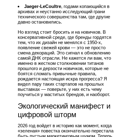
Jaeger-LeCoultre
, годами копающийся в
архивах и неустанно исследующий грани
технического совершенства там, где другие
давно остановились.
Но взгляд стоит бросить и на новичков. В
консервативной среде, где бренды гордятся
тем, что их дизайн не менялся с 1950-х,
появление свежей крови — это не просто
смена декораций. Это сигнал к обновлению
самой ДНК отрасли. Не кажется ли вам, что
именно в жестком столкновении титанов
прошлого и дерзости новичков, которые не
боятся сломать привычные правила,
рождается настоящая искра прогресса? Я
видел пару таких стартапов на прошлых
выставках — поверьте, у них есть чему
поучиться у маститых брендов, и наоборот.
Экологический манифест и
цифровой шторм
2026 год войдет в историю как момент, когда
«зеленая» повестка окончательно перестала
быть пустым маркетинговым шумом. Теперь