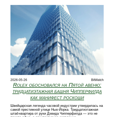
2026-05-26
BitWatch
Rolex обосновался на Пятой авеню:
тридцатиэтажная башня Чипперфилда
как манифест роскоши
Швейцарская легенда часовой индустрии утвердилась на
самой престижной улице Нью-Йорка. Тридцатиэтажная
штаб-квартира от руки Дэвида Чипперфилда — это не