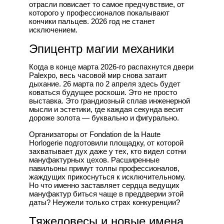
отрасли повисает то самое предчувствие, от
которого у профессионалов покалывают
кончики пальцев. 2026 год не станет
исключением.
Эпицентр магии механики
Когда в конце марта 2026-го распахнутся двери
Palexpo, весь часовой мир снова затаит
дыхание. 26 марта по 2 апреля здесь будет
коваться будущее роскоши. Это не просто
выставка. Это грандиозный сплав инженерной
мысли и эстетики, где каждая секунда весит
дороже золота — буквально и фигурально.
Организаторы от Fondation de la Haute
Horlogerie подготовили площадку, от которой
захватывает дух даже у тех, кто видел сотни
мануфактурных цехов. Расширенные
павильоны примут толпы профессионалов,
жаждущих прикоснуться к исключительному.
Но что именно заставляет сердца ведущих
мануфактур биться чаще в преддверии этой
даты? Неужели только страх конкуренции?
Тяжеловесы и новые имена