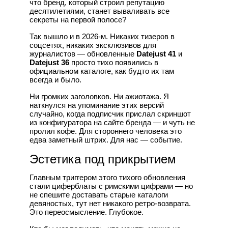
что бренд, который строил репутацию
десятилетиями, станет вываливать все
секреты на первой полосе?
Так вышло и в 2026-м. Никаких тизеров в
соцсетях, никаких эксклюзивов для
журналистов — обновленные
Datejust 41
и
Datejust 36
просто тихо появились в
официальном каталоге, как будто их там
всегда и было.
Ни громких заголовков. Ни ажиотажа. Я
наткнулся на упоминание этих версий
случайно, когда подписчик прислал скриншот
из конфигуратора на сайте бренда — и чуть не
пролил кофе. Для стороннего человека это
едва заметный штрих. Для нас — событие.
Эстетика под прикрытием
Главным триггером этого тихого обновления
стали циферблаты с римскими цифрами — но
не спешите доставать старые каталоги
девяностых, тут нет никакого ретро-возврата.
Это переосмысление. Глубокое.