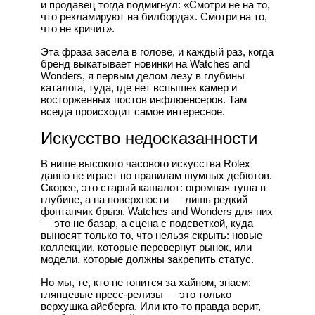
и продавец тогда подмигнул: «Смотри не на то,
что рекламируют на билбордах. Смотри на то,
что не кричит».
Эта фраза засела в голове, и каждый раз, когда
бренд выкатывает новинки на Watches and
Wonders, я первым делом лезу в глубины
каталога, туда, где нет вспышек камер и
восторженных постов инфлюенсеров. Там
всегда происходит самое интересное.
Искусство недосказанности
В нише высокого часового искусства Rolex
давно не играет по правилам шумных дебютов.
Скорее, это старый кашалот: огромная туша в
глубине, а на поверхности — лишь редкий
фонтанчик брызг. Watches and Wonders для них
— это не базар, а сцена с подсветкой, куда
выносят только то, что нельзя скрыть: новые
коллекции, которые перевернут рынок, или
модели, которые должны закрепить статус.
Но мы, те, кто не гонится за хайпом, знаем:
глянцевые пресс-релизы — это только
верхушка айсберга. Или кто-то правда верит,