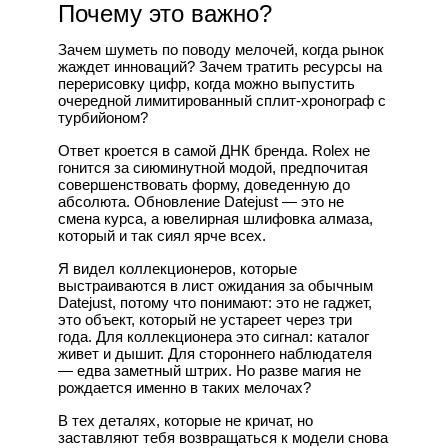
Почему это важно?
Зачем шуметь по поводу мелочей, когда рынок
жаждет инноваций? Зачем тратить ресурсы на
перерисовку цифр, когда можно выпустить
очередной лимитированный сплит-хронограф с
турбийоном?
Ответ кроется в самой ДНК бренда. Rolex не
гонится за сиюминутной модой, предпочитая
совершенствовать форму, доведенную до
абсолюта. Обновление Datejust — это не
смена курса, а ювелирная шлифовка алмаза,
который и так сиял ярче всех.
Я видел коллекционеров, которые
выстраиваются в лист ожидания за обычным
Datejust, потому что понимают: это не гаджет,
это объект, который не устареет через три
года. Для коллекционера это сигнал: каталог
живет и дышит. Для стороннего наблюдателя
— едва заметный штрих. Но разве магия не
рождается именно в таких мелочах?
В тех деталях, которые не кричат, но
заставляют тебя возвращаться к модели снова