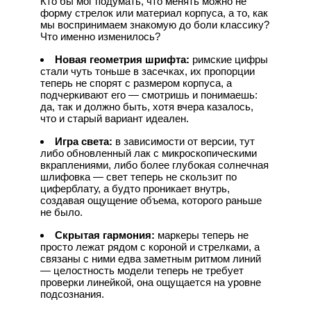
Кто бы мог подумать, что менять можно не
форму стрелок или материал корпуса, а то, как
мы воспринимаем знакомую до боли классику?
Что именно изменилось?
Новая геометрия шрифта:
римские цифры
стали чуть тоньше в засечках, их пропорции
теперь не спорят с размером корпуса, а
подчеркивают его — смотришь и понимаешь:
да, так и должно быть, хотя вчера казалось,
что и старый вариант идеален.
Игра света:
в зависимости от версии, тут
либо обновленный лак с микроскопическими
вкраплениями, либо более глубокая солнечная
шлифовка — свет теперь не скользит по
циферблату, а будто проникает внутрь,
создавая ощущение объема, которого раньше
не было.
Скрытая гармония:
маркеры теперь не
просто лежат рядом с короной и стрелками, а
связаны с ними едва заметным ритмом линий
— целостность модели теперь не требует
проверки линейкой, она ощущается на уровне
подсознания.