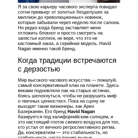
Я за свою карьеру часового эксперта повидал
сотни премьер: от золотых безделушек за
миллион до «революционных» новинок,
которые забывали через неделю после салона.
Но редко когда бренд заставляет меня
отложить блокнот и просто смотреть на
запястье коллеги, не веря, что это не
кастомный заказ, а серийная модель. Havid
Nagan именно такой бренд.
Когда традиции встречаются
с дерзостью
Мир высокого часового искусства — пожалуй,
самый консервативный клан на планете. Здесь
веками подновляли лак на старых истинах,
боясь шелохнуться, чтобы не разрушить миф
о «вечных ценностях». Пока на сцену не
выходят такие визионеры, как Арен
Базерканян. Его бренд
Havid Nagan
базируется под калифорнийским солнцем, и
это настоящий глоток свежего воздуха для тех,
кто устал от вечного ретроспективного ритма.
Да, консерватизм — это стабильность, но
стабильность часто пахнет пылью.