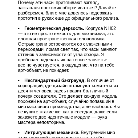
Почему эти часы притягивают взгляд,
заставляя прохожих оборачиваться? Давайте
разберемся, благо мне довелось подержать
прототип в руках еще до официального релиза.
Геометрическая дерзость.
Корпуса NH02
— это не просто емкость для механизма, это
сложная пространственная головоломка.
Острые грани встречаются со сглаженными
переходами, ломая свет так, что часы меняют
оттенок в зависимости от угла обзора. Я
пробовал надевать их на тонкое запястье —
вес не чувствуется, а ощущение, что на тебе
арт-объект, не покидает.
Нестандартный бэкграунд.
В отличие от
корпораций, где дизайн штампуют комитеты из
десяти человек, здесь правит бал личный
почерк создателя. Это делает каждую модель
похожей на арт-объект, случайно попавший в
мир массового производства, а не наоборот. Вы
не купите «такие же, как у соседа», даже если
закажете две идентичные модели — рука
мастера неповторима.
Интригующая механика.
Внутренний мир
этих творений спроектирован так, чтобы