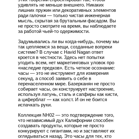
удивлять не меньше внешнего. Никаких
лишних пружин или декоративных элементов
ради галочки — только чистая инженерная
мысль, скрытая за брутальным фасадом. Вы
не просто смотрите на время, вы наблюдаете
за работой чьей-то одержимости.
Задумывались ли вы когда-нибудь, почему мы
так цепляемся за вещи, созданные вопреки
системе? В случае с Havid Nagan ответ
кроется в честности. Здесь нет попытки
угодить всем, нет маркетинговых уловок про
«наследие предков». Есть четкое осознание:
часы — это не инструмент для измерения
секунд, а способ заявить о себе в
перенаселенном мире. Базерканян не просто
собирает часы, он конструирует настроение,
используя латунь, сталь и сапфиры как кисти,
а циферблат — как холст. И он не боится
испачкать руки.
Коллекция NH02 — это подтверждение того,
что независимый дух Калифорнии способен
создавать продукты, которые не просто
конкурируют с гигантами, но и заставляют их
оглядываться назад. Это часы для тех, кто