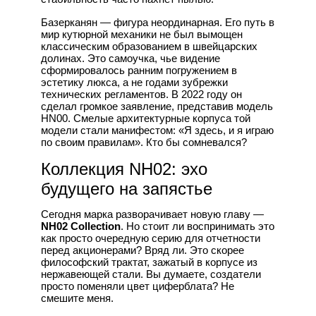
Базерканян — фигура неординарная. Его путь в
мир кутюрной механики не был вымощен
классическим образованием в швейцарских
долинах. Это самоучка, чье видение
сформировалось ранним погружением в
эстетику люкса, а не годами зубрежки
технических регламентов. В 2022 году он
сделал громкое заявление, представив модель
HN00. Смелые архитектурные корпуса той
модели стали манифестом: «Я здесь, и я играю
по своим правилам». Кто бы сомневался?
Коллекция NH02: эхо
будущего на запястье
Сегодня марка разворачивает новую главу —
NH02 Collection
. Но стоит ли воспринимать это
как просто очередную серию для отчетности
перед акционерами? Вряд ли. Это скорее
философский трактат, зажатый в корпусе из
нержавеющей стали. Вы думаете, создатели
просто поменяли цвет циферблата? Не
смешите меня.