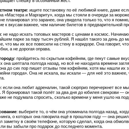
евращает спешку в осознанный жест.
стном театре
: ищите постановку по её любимой книге, даже есл
на «Мастера и Маргариту», когда мы стояли в очереди за морож
 не планировал это заранее, она увидела только то, что я помню
ие к вкусам важнее, чем наличие билетов в предварительной пр
м
: не надо искать топовых мастеров с ценами в космос. Начина
айшем парке за пару тысяч рублей. Я нашёл такого за день до 
, что мы их все повесили на стену в коридоре. Она говорит, чт
ки, а не дорогая оправа.
городу
: пройдитесь по скрытым кофейням, где пекут самые вку
 она шептала полгода назад, но всё не находила времени загля
на до сих пор пишет отзывы тем кофейням, хотя мы нашли их за
ейни города». Она не искала, вы искали — для неё это важнее,
та.
е
: если она любит адреналин, такой сюрприз перечеркнет все мы
. Я бронировал такой полёт за два дня до юбилея свекрови — он
аже не подумала спросить, сколько времени у меня ушло на подг
сование
: выберите то, о чём она упоминала полгода назад, когд
инга, о которых она говорила ещё в прошлом году — она решила,
ёл заметку в своём телефоне, которую сделал, когда она обмолв
ли вы забыли про подарок до последнего момента.