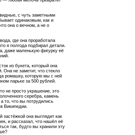
евидные, с чуть заметными
бывает одинаковым, как и
о она о вечном, а не о
вода, где она проработала
что я полгода подбирал детали.
ла, даже маленькую фигурку её
ний.
сток из букета, который она
. Она не заметит, что стекло
уда ромашку, которую мы с ней
рном ларьке за 500 рублей.
то не просто украшение, это
золоченного серебра, камень
 а то, что вы потрудились
 в Википедии.
й застёжкой она выглядит как
к, и рассказал, что нашёл её
ться так, будто вы хранили эту
уше?