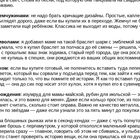
иквию.
жемчужинами
: не надо брать кричащие дизайны. Простые, капл
глядят дорого, даже если вы купили их в переходе. Жемчуг не 
аметили ещё ребёнком. Классика не выходит из моды, потому чт
мволами
: я добавил маме на такой браслет шарм с эмблемой за
умала, что я купил браслет за полчаса до её смены — решила, 
 с прошлым: ваш знак зодиака, старый герб города, где она рос
 не купишь в спешке, они рождаются из ваших общих воспомина
ком
: если вы купите готовый, не поленитесь вставить туда лепе
еток, который вы сорвали у подъезда перед тем, как зайти к ней
видит только то, что вы помните её истории. Я как-то вставил т
д — она до сих пор носит этот кулон, хотя я купил его в сувени
рождения
: изумруд для мамы-майской, рубин для июльской — э
дилась, и это важно для меня». Даже если кольцо простое, из по
анет считать, сколько стоит оправа. Важно не качество металла,
ен по звёздам — даже если узнали это за пять минут до покупки
на блошиных рынках или в секонд-хендах — даже с чуть погнуто
ме брошь с перламутром, у которой откололся маленький краеше
ерила сразу — главное, говорить об этом не сбиваясь, и улыба
Кто станет проверять историю вещи, если она пришлась ей по д