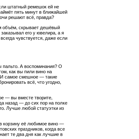
сли штатный ремешок ей не
займёт пять минут в ближайшей
лочи решают всё, правда?
 им объём, скрывает дешёвый
 заказывал его у ювелира, а я
 всегда чувствуется, даже если
ы пальто. А воспоминания? О
том, как вы пили вино на
. И самое смешное — такие
ронировать всё, что угодно,
ное — вы вместе творите,
да назад — до сих пор на полке
го. Лучше любой статуэтки из
 в корзину её любимое вино —
товских праздников, когда все
ает те два дня как лучшие в