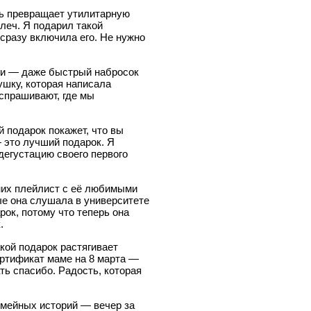
ль превращает утилитарную
леч. Я подарил такой
 сразу включила его. Не нужно
оки — даже быстрый набросок
ушку, которая написала
 спрашивают, где мы
й подарок покажет, что вы
 это лучший подарок. Я
дегустацию своего первого
 них плейлист с её любимыми
ые она слушала в университете
рок, потому что теперь она
.
кой подарок растягивает
сертификат маме на 8 марта —
ть спасибо. Радость, которая
семейных историй — вечер за