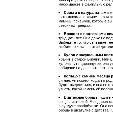
масс-маркет в фамильную рел
Серьги с натуральными 
пятнышками на камне — они вы
мамины привычки, которые вы з
сезонных трендах.
Браслет с подвесками-си
тридцать лет. Она даже не под
Выберите то, что связывает её
любимого кота — такие детали
Кулон с засушенным цвет
хранит в старой Библии. Или цв
кулона чуть царапнутое, она у
собирали на даче пять лет наза
Кольцо с камнем месяца 
сигнал: «я помню, когда ты ро
будет выделяться, и она не ст
узнать, какой камень ей полож
Винтажная брошь
: ищите 
вещь с историей. Я подарил ма
в сундуке прабабушки. Она пов
брошь в шкатулке с детства. 