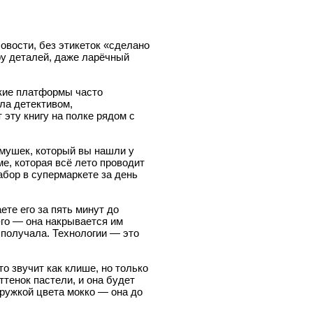
совости, без этикеток «сделано
ру деталей, даже ларёчный
акие платформы часто
ыла детективом,
 эту книгу на полке рядом с
амушек, который вы нашли у
е, которая всё лето проводит
набор в супермаркете за день
ете его за пять минут до
-го — она накрывается им
а получала. Технологии — это
о звучит как клише, но только
тенок пастели, и она будет
кружкой цвета мокко — она до