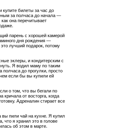
и купите билеты за час до
еным за полчаса до начала —
, как она перечитывает
одаже.
ющий парень с хорошей камерой
маминого дня рождения —
о это лучший подарок, потому
сные эклеры, и кондитерским с
нуть. Я водил маму по таким
 полчаса до прогулки, просто
 чем если бы вы купили ей
сли о том, что вы бегали по
а кричала от восторга, когда
отовку. Адреналин стирает все
а вы пили чай на кухне. Я купил
 что я хранил это в голове
илась об этом в марте.