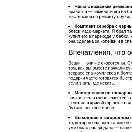
Часы с кожаным ремешк
нравится — замените его на б
мастерской по ремонту обуви,
Комплект серебра с черн
блеск масс-маркета. Я брал та
купил его в переходе у бабки,
она сделана за копейки и в сп
Впечатления, что о
Вещи — они же скоротечны. Сл
том, как вы вместе пачкали рук
террасе спа-комплекса и болта
подарки часто готовятся быстр
если знать, где искать.
Мастер-класс по гончарн
пачкаетесь в глине, смеётесь 
стоит наш кривой горшок с на
бутика, честное слово.
Выходные в загородном 
то, которое она пьёт только п
уже было распродано — нашёлся