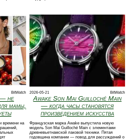
BitWatch
2026-05-21
BitWatch
 — не
Awake Son Mai Guilloché Main
для мамы,
— когда часы становятся
уеты
произведением искусства
и времени на
Французская марка Awake выпустила новую
крашений,
модель Son Mai Guilloché Main с элементами
кальных
древневьетнамской лаковой техники. Пятая
дят
годовщина компании — повод для рассуждений о