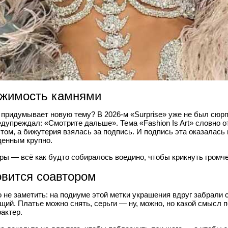
ржимость камнями
од придумывает новую тему? В 2026-м «Surprise» уже не был сю
редупреждал: «Смотрите дальше». Тема «Fashion Is Art» словно о
том, а бижутерия взялась за подпись. И подпись эта оказалась
денным крупно.
ы — всё как будто собиралось воедино, чтобы крикнуть громче
овится соавтором
 не заметить: на подиуме этой метки украшения вдруг забрали 
щий. Платье можно снять, серьги — ну, можно, но какой смысл 
рактер.