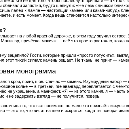
 декольте не для того, чтобы поблеснуть при шаге — а чтобы з
ы обвивали запястья, будто шепнули: «Не лезь слишком близко»
осишь палец к лампе — настоящий камень или какая-нибудь блёс
наете, и есть момент. Когда вещь становится настолько интерес
х?
плывает на любой красной дорожке, в этом году звучал острее.
 Маникюр, причёска, макияж — всё это просто растаяло, когда 
ему зацепило? Гости, которые пришли «просто потусить», выгля
жил этот тихий сигнал: камень решает. Не ткань, не принт — каме
новая монограмма
ался крой, принт, шов. Сейчас — камень. Изумрудный набор — и
юзовое колье — в третьей, где авангард переплетается с чем-т
нёс не украшение, а манифест. «Я — из этого камня, я — часть 
о и не задержать взгляд — не получится, поверь.
апомнила то, что все понимают, но мало кто признаёт: искусство
во — это то, что висит на шее и искрится, когда ты поворачивае