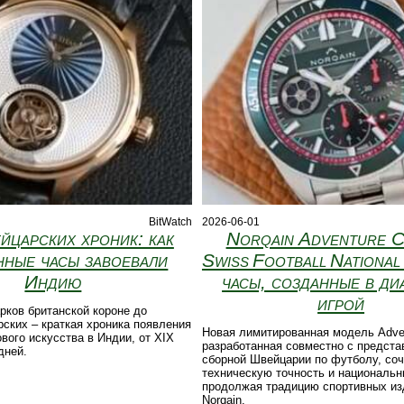
BitWatch
2026-06-01
йцарских хроник: как
Norqain Adventure 
нные часы завоевали
Swiss Football National 
Индию
часы, созданные в ди
игрой
рков британской короне до
ских – краткая хроника появления
Новая лимитированная модель Adven
ового искусства в Индии, от XIX
разработанная совместно с предст
дней.
сборной Швейцарии по футболу, соч
техническую точность и национальн
продолжая традицию спортивных из
Norqain.