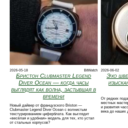
2026-05-18
BitWatch
2026-06-02
Бристон Clubmaster Legend
Эхо шве
Diver Ocean — когда часы
изыска
выглядят как волна, застывшая в
времени
От редких пода
местных мастер
Новый дайвер от французского Briston —
и развития час
Clubmaster Legend Diver Ocean с волнистым
века до наших 
текстурированием циферблата. Как выглядит
«весёлая и удобная» модель для тех, кто устал
от стальных корпусов?