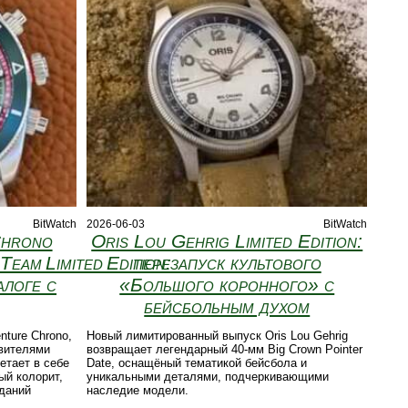
BitWatch
2026-06-03
BitWatch
Chrono
Oris Lou Gehrig Limited Edition:
Team Limited Edition:
перезапуск культового
алоге с
«Большого коронного» с
бейсбольным духом
ture Chrono,
Новый лимитированный выпуск Oris Lou Gehrig
авителями
возвращает легендарный 40‑мм Big Crown Pointer
етает в себе
Date, оснащёный тематикой бейсбола и
ый колорит,
уникальными деталями, подчеркивающими
даний
наследие модели.