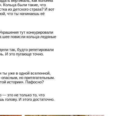
адать вертикаль, как колонна
. Кольца были такие, что
тка из детского страза? И вот
ной, что ты начинаешь её
 Украшения тут конкурировали
на шее повисли кольца-ледяные
дели так, будто репетировали
нь. И это пугающе точно.
 ты уже в одной вселенной,
о опасным, но притягательным.
этой истории». Пафосно?
 — это не только то, что
шь голову. И этого достаточно.