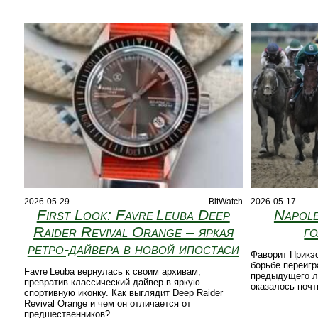
2026-05-29
BitWatch
2026-05-17
First Look: Favre Leuba Deep
Napol
Raider Revival Orange – яркая
го
ретро‑дайвера в новой ипостаси
Фаворит Прикэс
борьбе переигр
Favre Leuba вернулась к своим архивам,
предыдущего ли
превратив классический дайвер в яркую
оказалось почт
спортивную иконку. Как выглядит Deep Raider
Revival Orange и чем он отличается от
предшественников?