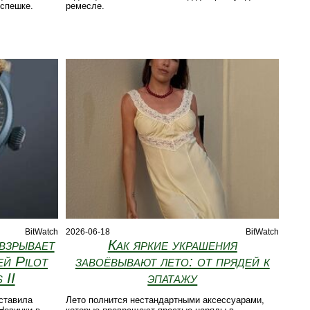
 спешке.
ремесле.
BitWatch
2026-06-18
BitWatch
взрывает
Как яркие украшения
й Pilot
завоёвывают лето: от прядей к
 II
эпатажу
ставила
Лето полнится нестандартными аксессуарами,