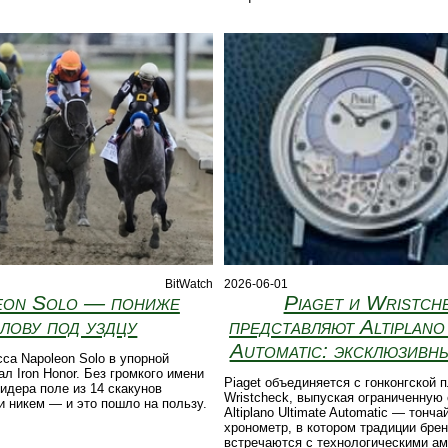
BitWatch
2026-06-01
eon Solo — пониже
Piaget и Wristch
лову под уздцу
представляют Altiplano
Automatic: эксклюзивны
са Napoleon Solo в упорной
ал Iron Honor. Без громкого имени
Piaget объединяется с гонконгской
дера поле из 14 скакунов
Wristcheck, выпуская ограниченную
и никем — и это пошло на пользу.
Altiplano Ultimate Automatic — тонч
хронометр, в котором традиции бре
встречаются с технологическими а