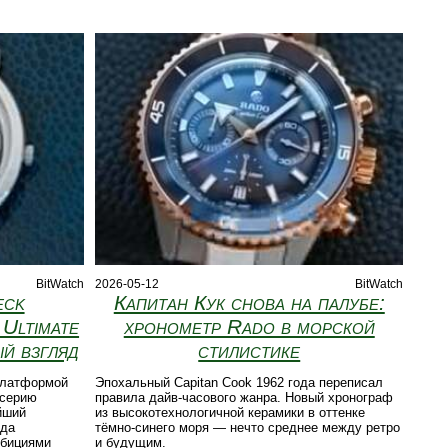
BitWatch
2026-05-12
BitWatch
eck
Капитан Кук снова на палубе:
 Ultimate
хронометр Rado в морской
й взгляд
стилистике
 платформой
Эпохальный Capitan Cook 1962 года переписал
 серию
правила дайв-часового жанра. Новый хронограф
айший
из высокотехнологичной керамики в оттенке
нда
тёмно-синего моря — нечто среднее между ретро
мбициями
и будущим.