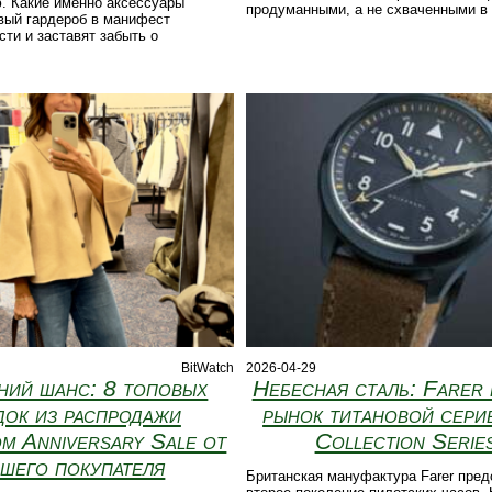
. Какие именно аксессуары
продуманными, а не схваченными в
вый гардероб в манифест
ти и заставят забыть о
BitWatch
2026-04-29
ний шанс: 8 топовых
Небесная сталь: Farer 
док из распродажи
рынок титановой серие
m Anniversary Sale от
Collection Series
шего покупателя
Британская мануфактура Farer пред