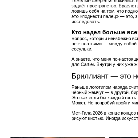
Тяжёлые ожерелья ложились на
задаёт пространство. Браслет
ловишь себя на том, что подн
это «поднести палец» — это, з
исследовать.
Кто надел больше все
Вопрос, который неизбежно вс
не с платьями — между собой.
сосульки.
А знаете, что меня по-настоящ
для Cartier. Внутри у них уже 
Бриллиант — это 
Раньше логотипом наряда счит
чёрный жемчуг — в другой, бир
Это как если бы каждый гость 
Может. Но попробуй пройти мим
Мет-Гала 2026 в конце концов н
рисуют кистью. Иногда искусст