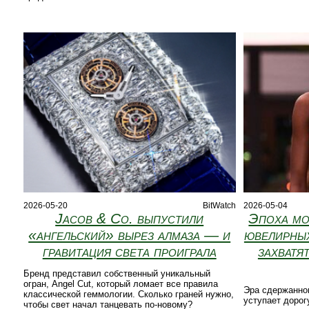
2026-05-20
BitWatch
2026-05-04
Jacob & Co. выпустили
Эпоха мо
«ангельский» вырез алмаза — и
ювелирных
гравитация света проиграла
захватя
Бренд представил собственный уникальный
огран, Angel Cut, который ломает все правила
Эра сдержанно
классической геммологии. Сколько граней нужно,
уступает дорог
чтобы свет начал танцевать по-новому?