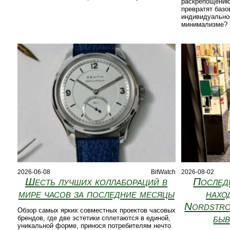
раскрепощению
превратят базо
индивидуальнос
минимализме?
2026-06-08
BitWatch
2026-08-02
Шесть лучших коллабораций в
Послед
мире часов за последние месяцы
нахо
Nordstro
Обзор самых ярких совместных проектов часовых
быв
брендов, где две эстетики сплетаются в единой,
уникальной форме, принося потребителям нечто