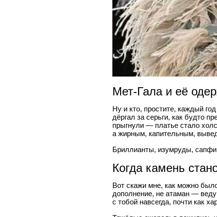
Мет-Гала и её оде
Ну и кто, простите, каждый г
дёргал за серьги, как будто п
прыгнули — платье стало холс
а жирным, капительным, выве
Бриллианты, изумруды, сапфир
Когда камень стан
Вот скажи мне, как можно было
дополнение, не атаман — веду
с тобой навсегда, почти как ха