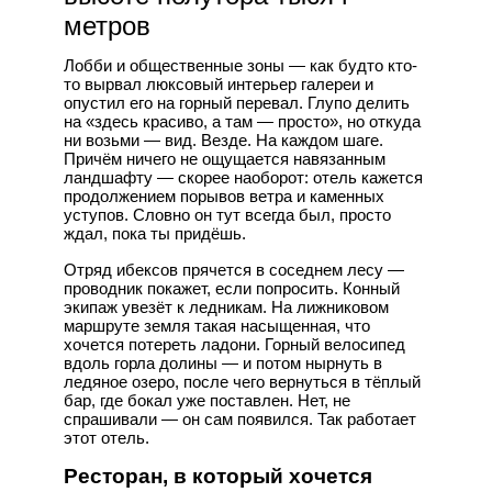
метров
Лобби и общественные зоны — как будто кто-
то вырвал люксовый интерьер галереи и
опустил его на горный перевал. Глупо делить
на «здесь красиво, а там — просто», но откуда
ни возьми — вид. Везде. На каждом шаге.
Причём ничего не ощущается навязанным
ландшафту — скорее наоборот: отель кажется
продолжением порывов ветра и каменных
уступов. Словно он тут всегда был, просто
ждал, пока ты придёшь.
Отряд ибексов прячется в соседнем лесу —
проводник покажет, если попросить. Конный
экипаж увезёт к ледникам. На лижниковом
маршруте земля такая насыщенная, что
хочется потереть ладони. Горный велосипед
вдоль горла долины — и потом нырнуть в
ледяное озеро, после чего вернуться в тёплый
бар, где бокал уже поставлен. Нет, не
спрашивали — он сам появился. Так работает
этот отель.
Ресторан, в который хочется