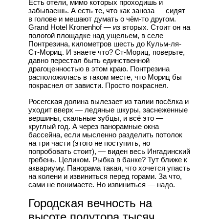
Есть отели, мимо которых проходишь и
забываешь. А есть те, что как заноза — сидят
в голове и мешают думать о чём-то другом.
Grand Hotel Kronenhof — из вторых. Стоит он на
пологой площадке над ущельем, в селе
Понтрезина, километров шесть до Кульм-ля-
Ст-Мориц. И знаете что? Ст-Мориц, поверьте,
давно перестал быть единственной
драгоценностью в этом краю. Понтрезина
расположилась в таком месте, что Мориц бы
покраснел от зависти. Просто покраснел.
Росегская долина вылезает из талии посёлка и
уходит вверх — ледяные шкуры, заснеженные
вершины, скальные зубцы, и всё это —
круглый год. А через панорамные окна
бассейна, если мысленно разделить потолок
на три части (этого не поступить, но
попробовать стоит), — виден весь Ингадинский
гребень. Целиком. Рыбка в банке? Тут ближе к
аквариуму. Панорама такая, что хочется упасть
на колени и извиниться перед горами. За что,
сами не понимаете. Но извиниться — надо.
Городская вечность на
высоте полутора тысяч