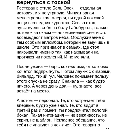
вернуться с тоской
Ресторан в стиле Бель Эпок — отдельная
история, и я не утрирую. Миниатюрная
менестрельская галерея, ни одной похожей
вещи в соседних курортах. Сев за стол,
чувствуешь себя на балу Габсбургов, только
потолок за окном — алюминиевый снег и сто
восемьдесят метров неба. Обслуживание с
тем особым апломбом, который не выучишь в
школе. Это прививают в семьях, где стол
накрывали именно так, как накрывали на
протяжении поколений. И не меняли.
После ужина — бар с коктейлями, от которых
хочется подпрыгнуть. Потом лаунж с сигарами,
бильярд, тихий гул. Человек понимает пользу
этого спуска не сразу. Сначала — как будто
ничего. А через день два — ну, знаете, всё
встаёт на место.
А потом — персонал. Те, кто встречает тебя
впервые, будто уже знал. Те, кто видит в
третий раз и помнит: ты предпочитал пологий
бокал. Такая интонация — не вежливость, не
скрип, не шаблон. Негласное обещание, что
тебя не упакуют в чек-лист. Это говорит о