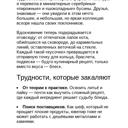
я перевела в миниатюрные серебряные
«пирожные» и «шоколадные» бусины. Друзья,
знакомые — они увидели в этом нечто
большее, и небольшая, но яркая коллекция
вскоре нашла своих поклонников.
Вдохновение теперь подкрадывается
отовсюду: от отпечатков лапок кота,
обжёгшихся на сковороде, до карамельных
линий, оставленных веточкой на стекле.
Каждый такой «кусочек» превращается в
отправную точку для кольца, браслета,
подвески — будто кулинарный рецепт, только
вместо вкуса — блеск.
Трудности, которые закаляют
От теории к практике.
Освоить литьё и
пайку — почти как выучить сложный рецепт,
где каждый ингредиент решает судьбу блюда.
Поиск поставщиков.
Как шеф, который не
прощает плохие продукты, ювелир тоже не
может работать с дешёвыми металлами и
камнями.