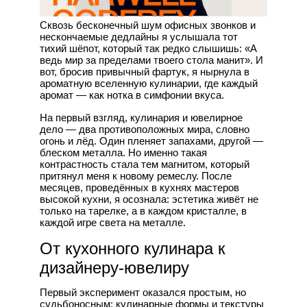
Сквозь бесконечный шум офисных звонков и
нескончаемые дедлайны я услышала тот
тихий шёпот, который так редко слышишь: «А
ведь мир за пределами твоего стола манит». И
вот, бросив привычный фартук, я нырнула в
ароматную вселенную кулинарии, где каждый
аромат — как нотка в симфонии вкуса.
На первый взгляд, кулинария и ювелирное
дело — два противоположных мира, словно
огонь и лёд. Один пленяет запахами, другой —
блеском металла. Но именно такая
контрастность стала тем магнитом, который
притянул меня к новому ремеслу. После
месяцев, проведённых в кухнях мастеров
высокой кухни, я осознала: эстетика живёт не
только на тарелке, а в каждом кристалле, в
каждой игре света на металле.
От кухонного кулинара к
дизайнеру‑ювелиру
Первый эксперимент оказался простым, но
судьбоносным: кулинарные формы и текстуры