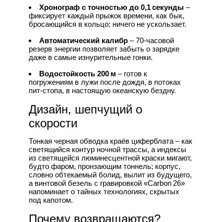
Хронограф с точностью до 0,1 секунды
–
фиксирует каждый прыжок времени, как бык,
бросающийся в кольцо; ничего не ускользает.
Автоматический калибр
– 70‑часовой
резерв энергии позволяет забыть о зарядке
даже в самые изнурительные гонки.
Водостойкость 200 м
– готов к
погружениям в лужи после дождя, в потоках
пит‑стопа, в настоящую океанскую бездну.
Дизайн, шепчущий о
скорости
Тонкая черная обводка краёв циферблата – как
светящийся контур ночной трассы, а индексы
из светящейся люминесцентной краски мигают,
будто фаром, пронзающим тоннель; корпус,
словно обтекаемый болид, вылит из будущего,
а винтовой безель с гравировкой «Carbon 26»
напоминает о тайных технологиях, скрытых
под капотом.
Почему возвращаются?