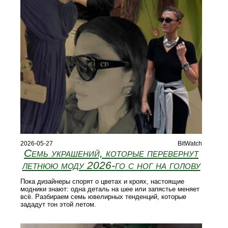
2026-05-27
BitWatch
Семь украшений, которые перевернут
летнюю моду 2026-го с ног на голову
Пока дизайнеры спорят о цветах и кроях, настоящие
модники знают: одна деталь на шее или запястье меняет
всё. Разбираем семь ювелирных тенденций, которые
зададут тон этой летом.