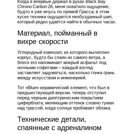
Когда я впервые держал в руках Black Bay
Chrono Carbon 26, меня охватило ощущение,
будто я уже мчусь по прямой Грасса; в этом
куске техники ощущается необузданный шип,
который редко удаётся найти в обычных часах.
Материал, пойманный в
вихре скорости
Углеродный композит, из которого вылеплен
корпус, будто бы спаян из самого ветра, а
блеск его напоминает мокрый асфальт под
ночными софитами – каждый взгляд
заставляет задуматься, насколько тонка грань
между искусством и инженерией.
Тот «Blue» керамический элемент, что был в
предшествующей версии, теперь отступил
перед черным диоптрическим покрытием
циферблата, меняющим оттенок словно туман
над трассой, когда солнце пробивает облака.
Технические детали,
спаянные с адреналином