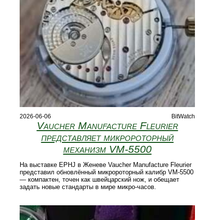
2026-06-06
BitWatch
Vaucher Manufacture Fleurier
представляет микророторный
механизм VM‑5500
На выставке EPHJ в Женеве Vaucher Manufacture Fleurier
представил обновлённый микророторный калибр VM‑5500
— компактен, точен как швейцарский нож, и обещает
задать новые стандарты в мире микро‑часов.