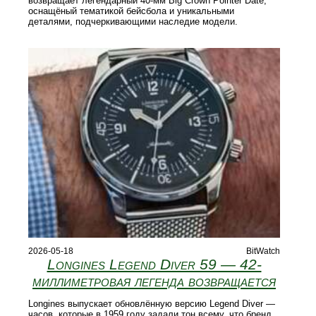
возвращает легендарный 40‑мм Big Crown Pointer Date,
оснащёный тематикой бейсбола и уникальными
деталями, подчеркивающими наследие модели.
2026-05-18
BitWatch
Longines Legend Diver 59 — 42-
миллиметровая легенда возвращается
Longines выпускает обновлённую версию Legend Diver —
часов, которые в 1959 году задали тон всему, что бренд