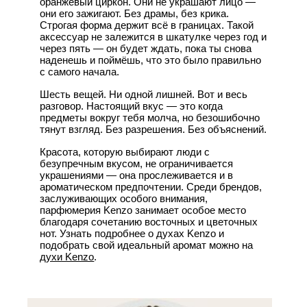
оранжевый циркон. Они не украшают лицо —
они его зажигают. Без драмы, без крика.
Строгая форма держит всё в границах. Такой
аксессуар не залежится в шкатулке через год и
через пять — он будет ждать, пока ты снова
наденешь и поймёшь, что это было правильно
с самого начала.
Шесть вещей. Ни одной лишней. Вот и весь
разговор. Настоящий вкус — это когда
предметы вокруг тебя молча, но безошибочно
тянут взгляд. Без разрешения. Без объяснений.
Красота, которую выбирают люди с
безупречным вкусом, не ограничивается
украшениями — она прослеживается и в
ароматическом предпочтении. Среди брендов,
заслуживающих особого внимания,
парфюмерия Kenzo занимает особое место
благодаря сочетанию восточных и цветочных
нот. Узнать подробнее о духах Kenzo и
подобрать свой идеальный аромат можно на
духи Kenzo
.