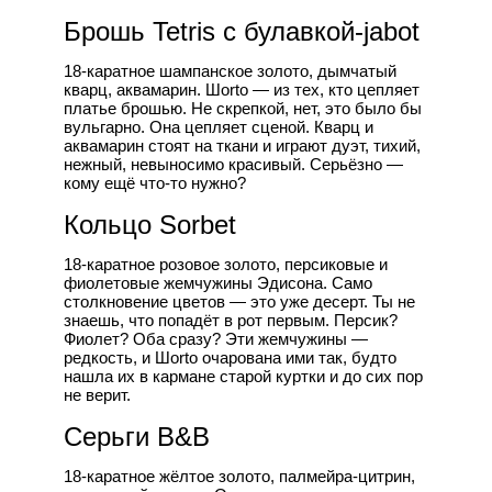
Брошь Tetris с булавкой-jabot
18-каратное шампанское золото, дымчатый
кварц, аквамарин. Шorto — из тех, кто цепляет
платье брошью. Не скрепкой, нет, это было бы
вульгарно. Она цепляет сценой. Кварц и
аквамарин стоят на ткани и играют дуэт, тихий,
нежный, невыносимо красивый. Серьёзно —
кому ещё что-то нужно?
Кольцо Sorbet
18-каратное розовое золото, персиковые и
фиолетовые жемчужины Эдисона. Само
столкновение цветов — это уже десерт. Ты не
знаешь, что попадёт в рот первым. Персик?
Фиолет? Оба сразу? Эти жемчужины —
редкость, и Шorto очарована ими так, будто
нашла их в кармане старой куртки и до сих пор
не верит.
Серьги B&B
18-каратное жёлтое золото, палмейра-цитрин,