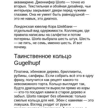
аквамарине. Дженнифер Шorto — точно из
вторых. Текстильная и обойная дизайнер, чьи
интерьеры закрывают двери перед чужими
глазами. Она не умеет быть равнодушной —
это не навык, это диагноз.
Лондонская ювелир Корa Шейбани —
отдельный вид одержимости. Коллекции, где
правила написаны на салфетке и потом
потеряны. Шorto выбрала шесть штук. Шесть
— не пять, не семь, именно шесть. И вот
почему.
Таинственное кольцо
Gugelhupf
Платина, эбеновое дерево, бриллианты,
рубины, сапфиры. Если собрать всё это в одну
фразу, получится как рецепт какого-то
невозможного торта. Кольцо выглядит так,
будто драгоценности выросли прямо из коры
— кто-то посадил камни в старое дерево и
забыл. Шorto говорит без обиняков: только
смелые кольца для неё. Эбен с камнями — это
ловушка. Взгляд уходит от руки и