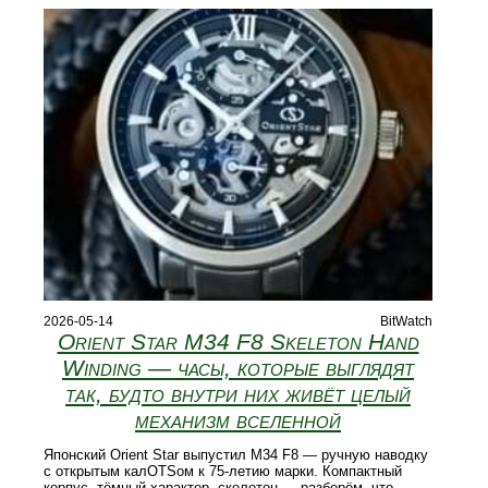
2026-05-14
BitWatch
Orient Star M34 F8 Skeleton Hand
Winding — часы, которые выглядят
так, будто внутри них живёт целый
механизм вселенной
Японский Orient Star выпустил M34 F8 — ручную наводку
с открытым калOTSом к 75-летию марки. Компактный
корпус, тёмный характер, скелетон — разберём, что