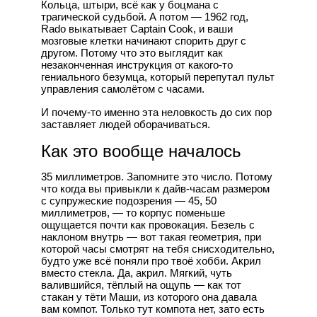
Кольца, штыри, всё как у боцмана с
трагической судьбой. А потом — 1962 год,
Rado выкатывает Captain Cook, и ваши
мозговые клетки начинают спорить друг с
другом. Потому что это выглядит как
незаконченная инструкция от какого-то
гениального безумца, который перепутал пульт
управления самолётом с часами.
И почему-то именно эта неловкость до сих пор
заставляет людей оборачиваться.
Как это вообще началось
35 миллиметров. Запомните это число. Потому
что когда вы привыкли к дайв-часам размером
с супружеские подозрения — 45, 50
миллиметров, — то корпус поменьше
ощущается почти как провокация. Безель с
наклоном внутрь — вот такая геометрия, при
которой часы смотрят на тебя снисходительно,
будто уже всё поняли про твоё хобби. Акрил
вместо стекла. Да, акрил. Мягкий, чуть
валившийся, тёплый на ощупь — как тот
стакан у тёти Маши, из которого она давала
вам компот. Только тут компота нет, зато есть