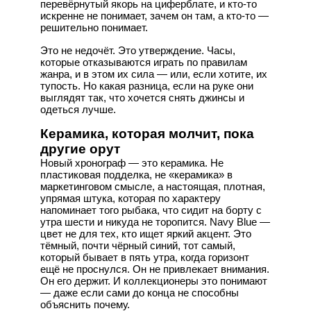
перевёрнутый якорь на циферблате, и кто-то
искренне не понимает, зачем он там, а кто-то —
решительно понимает.
Это не недочёт. Это утверждение. Часы,
которые отказываются играть по правилам
жанра, и в этом их сила — или, если хотите, их
тупость. Но какая разница, если на руке они
выглядят так, что хочется снять джинсы и
одеться лучше.
Керамика, которая молчит, пока
другие орут
Новый хронограф — это керамика. Не
пластиковая подделка, не «керамика» в
маркетинговом смысле, а настоящая, плотная,
упрямая штука, которая по характеру
напоминает того рыбака, что сидит на борту с
утра шести и никуда не торопится. Navy Blue —
цвет не для тех, кто ищет яркий акцент. Это
тёмный, почти чёрный синий, тот самый,
который бывает в пять утра, когда горизонт
ещё не проснулся. Он не привлекает внимания.
Он его держит. И коллекционеры это понимают
— даже если сами до конца не способны
объяснить почему.