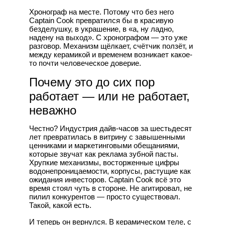
Хронограф на месте. Потому что без него
Captain Cook превратился бы в красивую
безделушку, в украшение, в «а, ну ладно,
надену на выход». С хронографом — это уже
разговор. Механизм щёлкает, счётчик ползёт, и
между керамикой и временем возникает какое-
то почти человеческое доверие.
Почему это до сих пор
работает — или не работает,
неважно
Честно? Индустрия дайв-часов за шестьдесят
лет превратилась в витрину с завышенными
ценниками и маркетинговыми обещаниями,
которые звучат как реклама зубной пасты.
Хрупкие механизмы, восторженные цифры
водонепроницаемости, корпусы, растущие как
ожидания инвесторов. Captain Cook всё это
время стоял чуть в стороне. Не агитировал, не
пилил конкурентов — просто существовал.
Такой, какой есть.
И теперь он вернулся. В керамическом теле, с