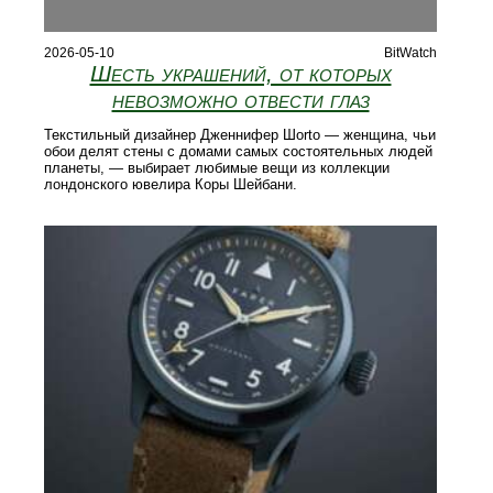
2026-05-10
BitWatch
Шесть украшений, от которых
невозможно отвести глаз
Текстильный дизайнер Дженнифер Шorto — женщина, чьи
обои делят стены с домами самых состоятельных людей
планеты, — выбирает любимые вещи из коллекции
лондонского ювелира Коры Шейбани.