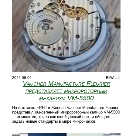
2026-06-06
BitWatch
Vaucher Manufacture Fleurier
представляет микророторный
механизм VM‑5500
На выставке EPHJ в Женеве Vaucher Manufacture Fleurier
представил обновлённый микророторный калибр VM‑5500
— компактен, точен как швейцарский нож, и обещает
задать новые стандарты в мире микро‑часов.