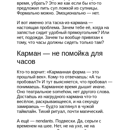
время, убрать? Это же как если бы кто-то
предложил пить суп ложкой из супницы.
Формально можно. Эмоционально — нет.
И вот именно эта таска-из-кармана —
настоящая проблема. Зачем тебе её, когда на
запястье сидит удобный прямоугольник? Или
нет, подожди. Зачем ты вообще привязан к
тому, что часы должны сидеть только там?
Карман — не помойка для
часов
Кто-то ворчит: «Карманная форма — это
прошлый век». Кому-то отвечаешь: «А ты
пробовал?» И тут выясняется, что пробовал —
понимаешь. Карманное время дышит иначе.
Оно театральное somehow, нет другого слова.
Достаёшь из нагрудного кармана что-то
весёлое, раскрывающееся, и на секунду
замираешь — будто заглянул в чужой
таймлайн. Тихий ритуал, почти магический.
А ещё — пendants. Подвески. Да, серьги с
временем на шее. Нет, не на ухе, не на