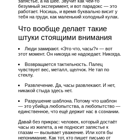
запястье, а на шее. Звучит как чей-то
безумный эксперимент, и вот парадокс — это
работает. Носишь, и время буквально висит у
тебя на груди, как маленький холодный кулак.
Что вообще делает такие
штуки стоящими внимания
Люди замирают. «Это что, часы?» — вот
этот момент. Он никогда не надоедает. Никогда.
Возвращается тактильность. Палец
чувствует вес, металл, щелчок. Не тап по
стеклу.
Развлечение. Да, часы развлекают. И нет,
никакой стыда здесь нет.
Разрушение шаблона. Потому что шаблон
— это убийца любопытства, а любопытство —
единственное, что ещё держит нас в сознании.
Давай без прикрас: человек, который достаёт
часы из жилета, а не подносит запястье к
глазам — вызывает уважение. Или хотя бы
непонимание. Как тот, кто пишет письмо от