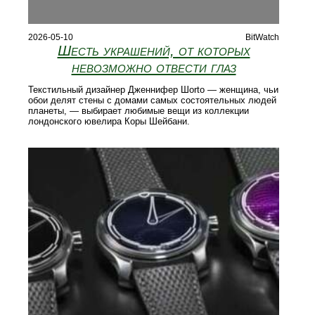
2026-05-10
BitWatch
Шесть украшений, от которых
невозможно отвести глаз
Текстильный дизайнер Дженнифер Шorto — женщина, чьи
обои делят стены с домами самых состоятельных людей
планеты, — выбирает любимые вещи из коллекции
лондонского ювелира Коры Шейбани.