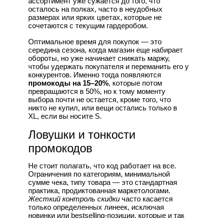
ассортимент уже сужается до того, что
осталось на полках, часто в неудобных
размерах или ярких цветах, которые не
сочетаются с текущим гардеробом.
Оптимальное время для покупок — это
середина сезона, когда магазин еще набирает
обороты, но уже начинает снижать маржу,
чтобы удержать покупателя и переманить его у
конкурентов. Именно тогда появляются
промокоды на 15–20%
, которые потом
превращаются в 50%, но к тому моменту
выбора почти не остается, кроме того, что
никто не купил, или вещи остались только в
XL, если вы носите S.
Ловушки и тонкости
промокодов
Не стоит полагать, что код работает на все.
Ограничения по категориям, минимальной
сумме чека, типу товара — это стандартная
практика, продиктованная маркетологами.
Жесткий контроль скидки
часто касается
только определенных линеек, исключая
новинки или bestselling-позиции, которые и так