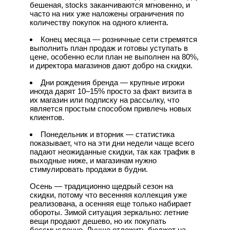
бешеная, stocks заканчиваются мгновенно, и
часто на них уже наложены ограничения по
количеству покупок на одного клиента.
Конец месяца — розничные сети стремятся
выполнить план продаж и готовы уступать в
цене, особенно если план не выполнен на 80%,
и директора магазинов дают добро на скидки.
Дни рождения бренда — крупные игроки
иногда дарят 10–15% просто за факт визита в
их магазин или подписку на рассылку, что
является простым способом привлечь новых
клиентов.
Понедельник и вторник — статистика
показывает, что на эти дни недели чаще всего
падают неожиданные скидки, так как трафик в
выходные ниже, и магазинам нужно
стимулировать продажи в будни.
Осень — традиционно щедрый сезон на
скидки, потому что весенняя коллекция уже
реализована, а осенняя еще только набирает
обороты. Зимой ситуация зеркально: летние
вещи продают дешево, но их покупать
бессмысленно. Лучше отложить бюджет на