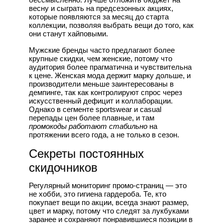
весну и сыграть на предсезонных акциях,
которые появляются за месяц до старта
коллекции, позволяя выбрать вещи до того, как
они станут хайповыми.
Мужские бренды часто предлагают более
крупные скидки, чем женские, потому что
аудитория более прагматична и чувствительна
к цене. Женская мода держит марку дольше, и
производители меньше заинтересованы в
демпинге, так как контролируют спрос через
искусственный дефицит и коллаборации.
Однако в сегменте sportswear и casual
перепады цен более плавные, и там
промокоды работают стабильно
на
протяжении всего года, а не только в сезон.
Секреты постоянных
скидочников
Регулярный мониторинг промо-страниц — это
не хобби, это гигиена гардероба. Те, кто
покупает вещи по акции, всегда знают размер,
цвет и марку, потому что следят за лукбуками
заранее и сохраняют понравившиеся позиции в