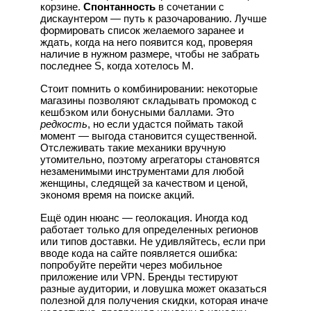
корзине.
Спонтанность
в сочетании с
дискаунтером — путь к разочарованию. Лучше
формировать список желаемого заранее и
ждать, когда на него появится код, проверяя
наличие в нужном размере, чтобы не забрать
последнее S, когда хотелось M.
Стоит помнить о комбинировании: некоторые
магазины позволяют складывать промокод с
кешбэком или бонусными баллами. Это
редкость
, но если удастся поймать такой
момент — выгода становится существенной.
Отслеживать такие механики вручную
утомительно, поэтому агрегаторы становятся
незаменимыми инструментами для любой
женщины, следящей за качеством и ценой,
экономя время на поиске акций.
Ещё один нюанс — геолокация. Иногда код
работает только для определенных регионов
или типов доставки. Не удивляйтесь, если при
вводе кода на сайте появляется ошибка:
попробуйте перейти через мобильное
приложение или VPN. Бренды тестируют
разные аудитории, и ловушка может оказаться
полезной для получения скидки, которая иначе