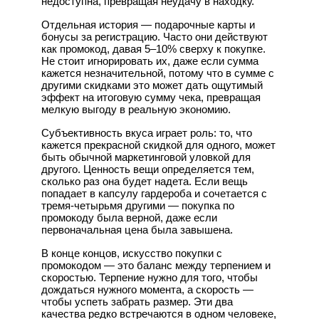
недоступна, превращая неудачу в находку.
Отдельная история — подарочные карты и
бонусы за регистрацию. Часто они действуют
как промокод, давая 5–10% сверху к покупке.
Не стоит игнорировать их, даже если сумма
кажется незначительной, потому что в сумме с
другими скидками это может дать ощутимый
эффект на итоговую сумму чека, превращая
мелкую выгоду в реальную экономию.
Субъективность вкуса играет роль: то, что
кажется прекрасной скидкой для одного, может
быть обычной маркетинговой уловкой для
другого. Ценность вещи определяется тем,
сколько раз она будет надета. Если вещь
попадает в капсулу гардероба и сочетается с
тремя-четырьмя другими — покупка по
промокоду была верной, даже если
первоначальная цена была завышена.
В конце концов, искусство покупки с
промокодом — это баланс между терпением и
скоростью. Терпение нужно для того, чтобы
дождаться нужного момента, а скорость —
чтобы успеть забрать размер. Эти два
качества редко встречаются в одном человеке,