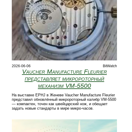
2026-06-06
BitWatch
Vaucher Manufacture Fleurier
представляет микророторный
механизм VM‑5500
На выставке EPHJ в Женеве Vaucher Manufacture Fleurier
представил обновлённый микророторный калибр VM‑5500
— компактен, точен как швейцарский нож, и обещает
задать новые стандарты в мире микро‑часов.