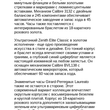
минутным фланцем и белыми золотыми
стрелками и маркерами с люминесцентными
вставками. Механизм Calibre 3132 с двойным
балансом и 245 компонентами обеспечивает
автоматическое заводение и запас хода в 45
часов. Часы также поставляются с
интегрированным браслетом из 18-каратного
розового золота.
Ультратонкий Zenith Elite Classic в золотом
исполнении - еще одно произведение
искусства в стиле и дизайне. Его тонкий корпус
и браслет всегда впечатляют своими углами и
гранями, а глубокий синий циферблат является
настоящей изюминкой на любом запястье. Он
оснащен механизмом Calibre BVL138 с
автоматическим микроротором, который
обеспечивает 60 часов запаса хода.
Знаменитые часы Girard-Perregaux Laureato
также не остаются в стороне. Этот
современный вариант коллекции впечатляет
округлым корпусом с восьмигранным безелем
и круглой плитой. Корпус из 18-каратного
розового золота дополняется захватывающими
зеленым или ультрамариновым циферблатами