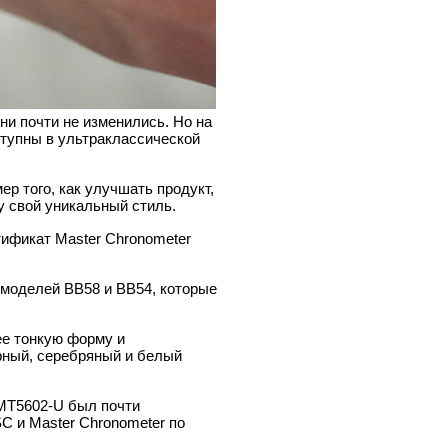
ни почти не изменились. Но на
тупны в ультраклассической
р того, как улучшать продукт,
y свой уникальный стиль.
ификат Master Chronometer
т моделей BB58 и BB54, которые
ее тонкую форму и
рный, серебряный и белый
 MT5602-U был почти
 и Master Chronometer по