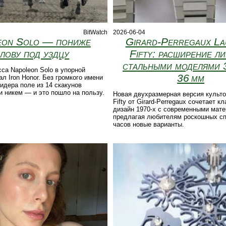
BitWatch
2026-06-04
eon Solo — пониже
Girard-Perregaux La
лову под уздцу
Fifty: расширение л
стальными моделями 
са Napoleon Solo в упорной
36 мм
ал Iron Honor. Без громкого имени
дера поле из 14 скакунов
и никем — и это пошло на пользу.
Новая двухразмерная версия культо
Fifty от Girard‑Perregaux сочетает к
дизайн 1970‑х с современными мат
предлагая любителям роскошных с
часов новые варианты.