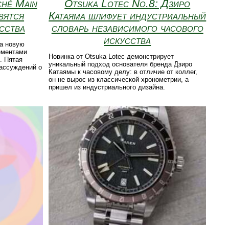
ché Main
Otsuka Lotec No.8: Дзиро
вятся
Катаяма шлифует индустриальный
сства
словарь независимого часового
искусства
а новую
лементами
Новинка от Otsuka Lotec демонстрирует
. Пятая
уникальный подход основателя бренда Дзиро
ассуждений о
Катаямы к часовому делу: в отличие от коллег,
он не вырос из классической хронометрии, а
пришел из индустриального дизайна.