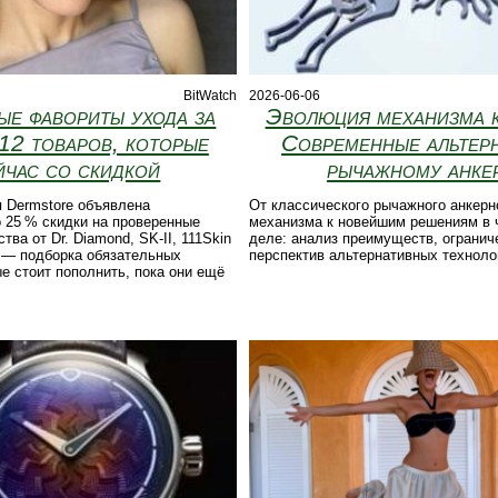
BitWatch
2026-06-06
ые фавориты ухода за
Эволюция механизма к
12 товаров, которые
Современные альтер
йчас со скидкой
рычажному анке
 Dermstore объявлена
От классического рычажного анкерн
 25 % скидки на проверенные
механизма к новейшим решениям в 
ва от Dr. Diamond, SK‑II, 111Skin
деле: анализ преимуществ, огранич
 — подборка обязательных
перспектив альтернативных техноло
ые стоит пополнить, пока они ещё