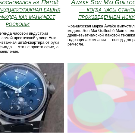
босновался на Пятой
Awake Son Mai Guillo
ридцатиэтажная башня
— когда часы стано
филда как манифест
произведением иску
роскоши
Французская марка Awake выпустил
модель Son Mai Guilloché Main с э
егенда часовой индустрии
древневьетнамской лаковой техники
а самой престижной улице Нью-
годовщина компании — повод для р
иэтажная штаб-квартира от руки
ремесле.
филда — это не просто офис, а
заявление.