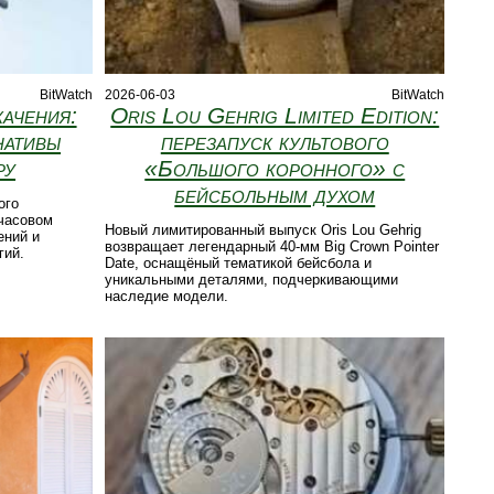
BitWatch
2026-06-03
BitWatch
ачения:
Oris Lou Gehrig Limited Edition:
нативы
перезапуск культового
ру
«Большого коронного» с
бейсбольным духом
ого
часовом
Новый лимитированный выпуск Oris Lou Gehrig
ений и
возвращает легендарный 40‑мм Big Crown Pointer
гий.
Date, оснащёный тематикой бейсбола и
уникальными деталями, подчеркивающими
наследие модели.