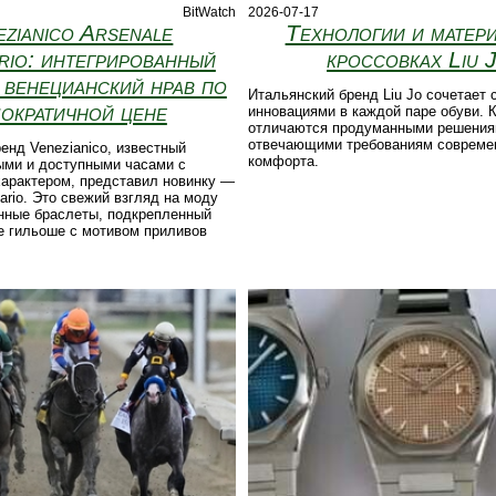
BitWatch
2026-07-17
ezianico Arsenale
Технологии и матер
rio: интегрированный
кроссовках Liu 
и венецианский нрав по
Итальянский бренд Liu Jo сочетает 
ократичной цене
инновациями в каждой паре обуви. 
отличаются продуманными решения
отвечающими требованиям совреме
енд Venezianico, известный
комфорта.
ыми и доступными часами с
характером, представил новинку —
ario. Это свежий взгляд на моду
анные браслеты, подкрепленный
е гильоше с мотивом приливов