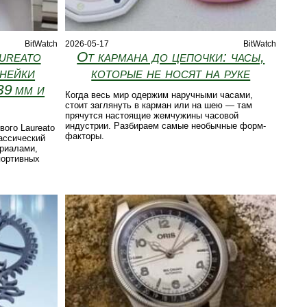
BitWatch
2026-05-17
BitWatch
ureato
От кармана до цепочки: часы,
инейки
которые не носят на руке
39 мм и
Когда весь мир одержим наручными часами,
стоит заглянуть в карман или на шею — там
прячутся настоящие жемчужины часовой
индустрии. Разбираем самые необычные форм-
вого Laureato
факторы.
лассический
ериалами,
портивных