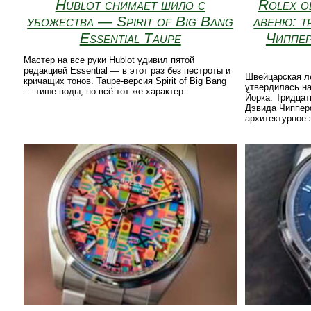
Hublot снимает шило с
Rolex о
убожества — Spirit of Big Bang
авеню: т
Essential Taupe
Чиппер
Мастер на все руки Hublot удивил пятой
редакцией Essential — в этот раз без пестроты и
Швейцарская л
кричащих тонов. Taupe-версия Spirit of Big Bang
утвердилась н
— тише воды, но всё тот же характер.
Йорка. Тридцат
Дэвида Чиппер
архитектурное 