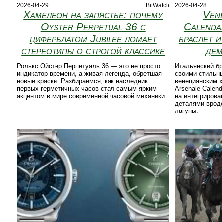
2026-04-29
BitWatch
2026-04-28
Хамелеон на запястье: почему
Ven
Oyster Perpetual 36 с
Calenda
циферблатом Jubilee ломает
браслет 
стереотипы о строгой классике
дем
Ролькс Ойстер Перпетуаль 36 — это не просто
Итальянский бр
индикатор времени, а живая легенда, обретшая
своими стильн
новые краски. Разбираемся, как наследник
венецианским 
первых герметичных часов стал самым ярким
Arsenale Calend
акцентом в мире современной часовой механики.
на интегриров
деталями врод
лагуны.