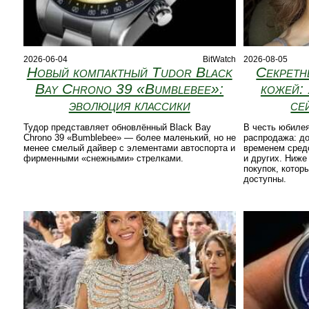
2026-06-04
BitWatch
2026-08-05
Новый компактный Tudor Black
Секретн
Bay Chrono 39 «Bumblebee»:
кожей: 
эволюция классики
се
Тудор представляет обновлённый Black Bay
В честь юбилея
Chrono 39 «Bumblebee» — более маленький, но не
распродажа: до
менее смелый дайвер с элементами автоспорта и
временем средст
фирменными «снежными» стрелками.
и других. Ниже
покупок, котор
доступны.