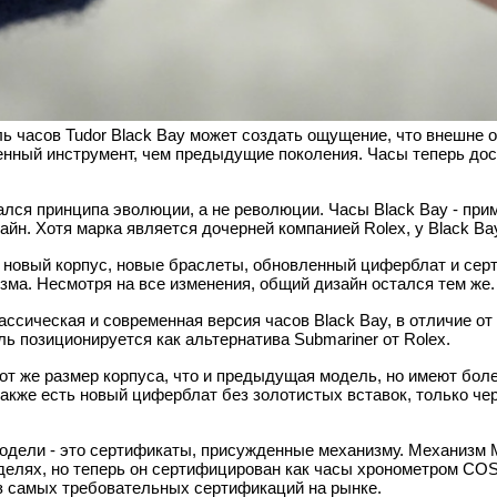
ь часов Tudor Black Bay может создать ощущение, что внешне о
нный инструмент, чем предыдущие поколения. Часы теперь дос
лся принципа эволюции, а не революции. Часы Black Bay - приме
айн. Хотя марка является дочерней компанией Rolex, у Black Ba
 новый корпус, новые браслеты, обновленный циферблат и серт
зма. Несмотря на все изменения, общий дизайн остался тем же.
ассическая и современная версия часов Black Bay, в отличие о
ь позиционируется как альтернатива Submariner от Rolex.
от же размер корпуса, что и предыдущая модель, но имеют бол
акже есть новый циферблат без золотистых вставок, только че
одели - это сертификаты, присужденные механизму. Механизм
лях, но теперь он сертифицирован как часы хронометром COSC
з самых требовательных сертификаций на рынке.