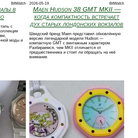
2026-05-19
BitWatch
BitWatch
Maen Hudson 38 GMT MKII —
иалы в
когда компактность встречает
Jo
дух старых лондонских вокзалов
стиль с
Коллекции
Шведский бренд Maen представил обновлённую
ми,
версию легендарной модели Hudson —
нной моды и
компактную GMT с винтажным характером.
Разбираемся, чем MKII отличается от
предшественника и стоит ли обращать на неё
внимание.