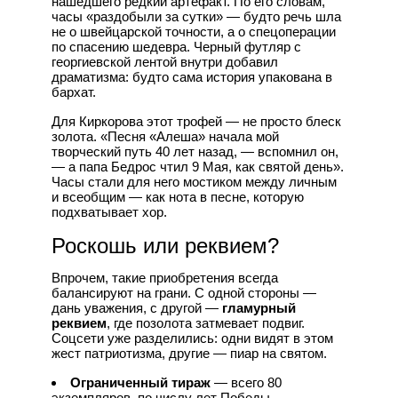
нашедшего редкий артефакт. По его словам,
часы «раздобыли за сутки» — будто речь шла
не о швейцарской точности, а о спецоперации
по спасению шедевра. Черный футляр с
георгиевской лентой внутри добавил
драматизма: будто сама история упакована в
бархат.
Для Киркорова этот трофей — не просто блеск
золота. «Песня «Алеша» начала мой
творческий путь 40 лет назад, — вспомнил он,
— а папа Бедрос чтил 9 Мая, как святой день».
Часы стали для него мостиком между личным
и всеобщим — как нота в песне, которую
подхватывает хор.
Роскошь или реквием?
Впрочем, такие приобретения всегда
балансируют на грани. С одной стороны —
дань уважения, с другой —
гламурный
реквием
, где позолота затмевает подвиг.
Соцсети уже разделились: одни видят в этом
жест патриотизма, другие — пиар на святом.
Ограниченный тираж
— всего 80
экземпляров, по числу лет Победы.