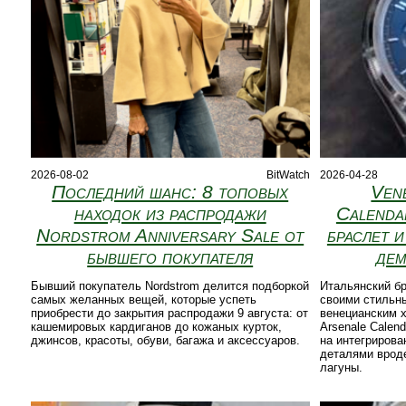
2026-08-02
BitWatch
2026-04-28
Последний шанс: 8 топовых
Ven
находок из распродажи
Calenda
Nordstrom Anniversary Sale от
браслет 
бывшего покупателя
дем
Бывший покупатель Nordstrom делится подборкой
Итальянский бр
самых желанных вещей, которые успеть
своими стильн
приобрести до закрытия распродажи 9 августа: от
венецианским 
кашемировых кардиганов до кожаных курток,
Arsenale Calend
джинсов, красоты, обуви, багажа и аксессуаров.
на интегриров
деталями врод
лагуны.