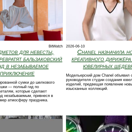
BitWatch
2026-06-10
дметов для невесты,
Chanel назначила н
ревратят бальзаковский
креативного дирижёра
нд в незабываемое
ювелирных шедев
приключение
Модельерский дом Chanel объявил 
руководителя студии создания юве
ированной сумки до шелкового
изделий, предвещая появление нов
ушки — полный гид по
изысканных коллекций.
еталям, которые сделают
од незабываемым, привнеся в
омер атмосферу праздника.