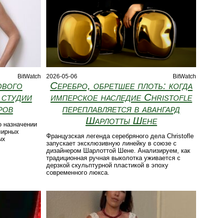
BitWatch
2026-05-06
BitWatch
ового
Серебро, обретшее плоть: когда
 студии
имперское наследие Christofle
ров
переплавляется в авангард
Шарлотты Шене
о назначении
лирных
Французская легенда серебряного дела Christofle
ых
запускает эксклюзивную линейку в союзе с
дизайнером Шарлоттой Шене. Анализируем, как
традиционная ручная выколотка уживается с
дерзкой скульптурной пластикой в эпоху
современного люкса.