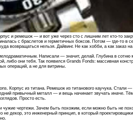
рпус и ремешок — и вот уже через сто с лишним лет кто-то закр
чиналась с браслетов и герметичных боксов. Потом — где-то в 
куда возвращаться нельзя. Дайвинг. Не как хобби, а как заказ н
елодраматичным. Написали — значит, делай. Глубина в сотню м
, либо они тебя. Так появился Grands Fonds: массивная констр
ых операций, а не для витрины.
ions. Корпус из титана. Ремешок из титанового каучука. Стали 
ледний привычный металл — и вещь начинает звучать иначе. Тём
взглядов. Просто есть.
ли чужие чертежи. Зачем быть похожим, если можно быть не по
о не декор, это инженерный принцип, в который проектировщики
но.