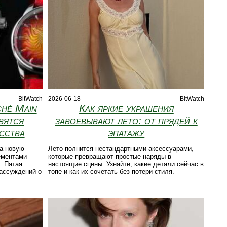
BitWatch
2026-06-18
BitWatch
ché Main
Как яркие украшения
вятся
завоёвывают лето: от прядей к
сства
эпатажу
а новую
Лето полнится нестандартными аксессуарами,
лементами
которые превращают простые наряды в
. Пятая
настоящие сцены. Узнайте, какие детали сейчас в
ассуждений о
топе и как их сочетать без потери стиля.