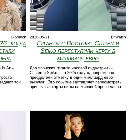
BitWatch
2026-05-21
BitWatch
26: когда
Гиганты с Востока: Citizen и
стали
Seiko переступили черту в
чера
миллиард евро
Is Art»
Два японских гиганта часовой индустрии —
Citizen и Seiko — в 2025 году одновременно
просто
преодолели отметку в один миллиард евро
 задают тон
выручки. Это событие заставляет пересмотреть
привычные карты силы на мировой арене часов.