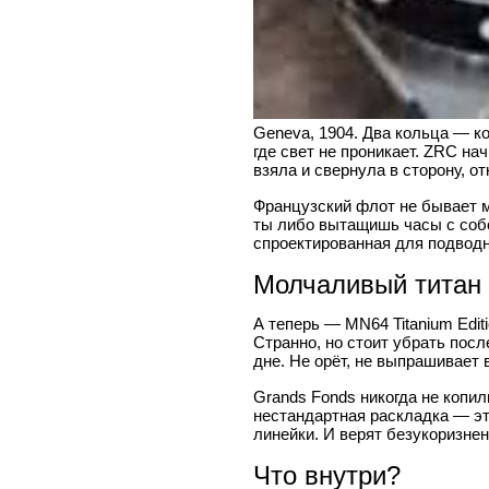
Geneva, 1904. Два кольца — ко
где свет не проникает. ZRC на
взяла и свернула в сторону, от
Французский флот не бывает м
ты либо вытащишь часы с собой
спроектированная для подводн
Молчаливый титан
А теперь — MN64 Titanium Edit
Странно, но стоит убрать пос
дне. Не орёт, не выпрашивает 
Grands Fonds никогда не копи
нестандартная раскладка — эт
линейки. И верят безукоризнен
Что внутри?