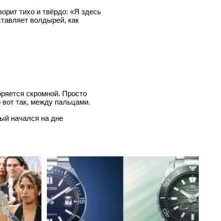
орит тихо и твёрдо: «Я здесь
ставляет волдырей, как
оряется скромной. Просто
 вот так, между пальцами.
рый начался на дне