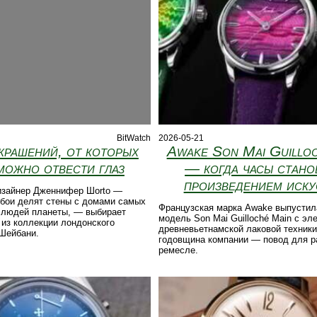
BitWatch
2026-05-21
крашений, от которых
Awake Son Mai Guillo
можно отвести глаз
— когда часы стано
произведением иску
изайнер Дженнифер Шorto —
обои делят стены с домами самых
Французская марка Awake выпустил
 людей планеты, — выбирает
модель Son Mai Guilloché Main с э
из коллекции лондонского
древневьетнамской лаковой техники
Шейбани.
годовщина компании — повод для р
ремесле.