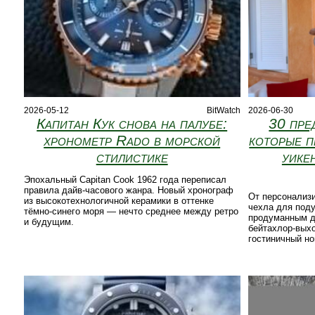
2026-05-12
BitWatch
2026-06-30
Капитан Кук снова на палубе:
30 пре
хронометр Rado в морской
которые п
стилистике
уике
Эпохальный Capitan Cook 1962 года переписал
правила дайв-часового жанра. Новый хронограф
От персонализ
из высокотехнологичной керамики в оттенке
чехла для под
тёмно-синего моря — нечто среднее между ретро
продуманным д
и будущим.
бейтахлор-вых
гостиничный н