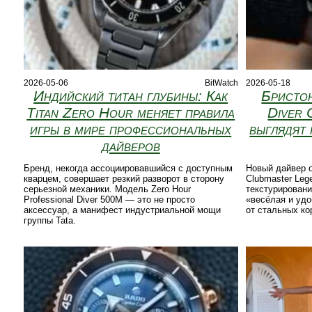
2026-05-06
BitWatch
2026-05-18
Индийский титан глубины: Как
Бристо
Titan Zero Hour меняет правила
Diver 
игры в мире профессиональных
выглядят 
дайверов
Бренд, некогда ассоциировавшийся с доступным
Новый дайвер о
кварцем, совершает резкий разворот в сторону
Clubmaster Leg
серьезной механики. Модель Zero Hour
текстурировани
Professional Diver 500M — это не просто
«весёлая и удо
аксессуар, а манифест индустриальной мощи
от стальных ко
группы Tata.