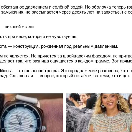
обкатанное давлением и солёной водой. Но оболочка теперь гов
т замыкания, не рассыпается через десять лет на запястье, не о
.
— никакой стали.
ть при весе, который не чувствуешь.
ота — конструкция, рождённая под реальным давлением.
ем не является. Не прячется за швейцарским фасадом, не притв
 делает так, что разница ощущается в каждом грамме. Вот прямо
itions — это не анонс тренда. Это продолжение разговора, кото
зад. Слышно ли — вопрос, который остаётся за теми, кто ищет.