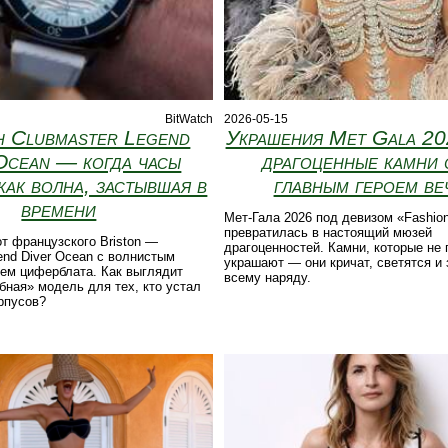
BitWatch
2026-05-15
н Clubmaster Legend
Украшения Met Gala 20
Ocean — когда часы
драгоценные камни 
как волна, застывшая в
главным героем ве
времени
Мет-Гала 2026 под девизом «Fashion 
превратилась в настоящий мюзей
т французского Briston —
драгоценностей. Камни, которые не 
end Diver Ocean с волнистым
украшают — они кричат, светятся и
ем циферблата. Как выглядит
всему наряду.
бная» модель для тех, кто устал
рпусов?