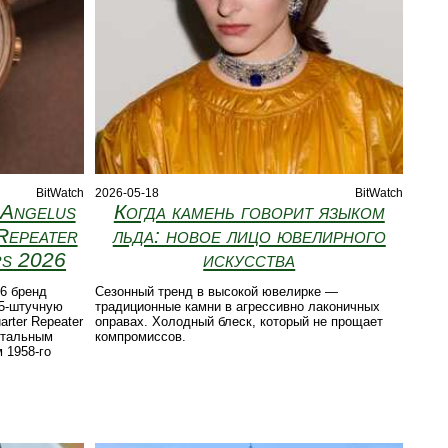
BitWatch
2026-05-18
BitWatch
 Angelus
Когда камень говорит языком
Repeater
льда: новое лицо ювелирного
rs 2026
искусства
6 бренд
Сезонный тренд в высокой ювелирке —
15‑штучную
традиционные камни в агрессивно лаконичных
rter Repeater
оправах. Холодный блеск, который не прощает
ртальным
компромиссов.
 1958‑го