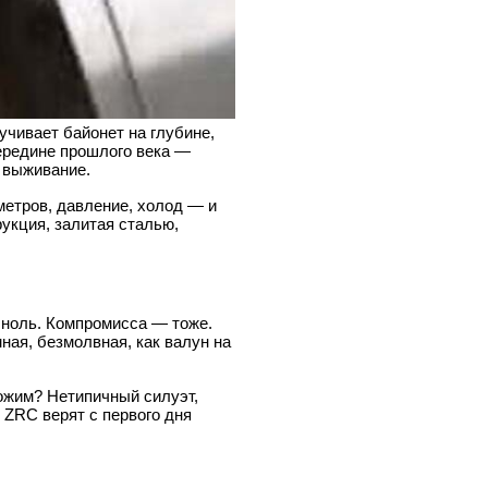
учивает байонет на глубине,
середине прошлого века —
а выживание.
етров, давление, холод — и
укция, залитая сталью,
— ноль. Компромисса — тоже.
ная, безмолвная, как валун на
хожим? Нетипичный силуэт,
 ZRC верят с первого дня