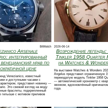
BitWatch
2026-06-14
ezianico Arsenale
Возрождение легенды:
rio: интегрированный
Tinkler 1958 Quarter 
и венецианский нрав по
на Watches & Wonde
ократичной цене
На выставке Watches & Wonders 202
Angelus представил ограниченную 
енд Venezianico, известный
переиздатую модель Tinkler 1958 Qua
ыми и доступными часами с
— автоматический хронометр с ква
характером, представил новинку —
звонком, вдохновлённый оригиналом
ario. Это свежий взгляд на моду
года.
анные браслеты, подкрепленный
е гильоше с мотивом приливов