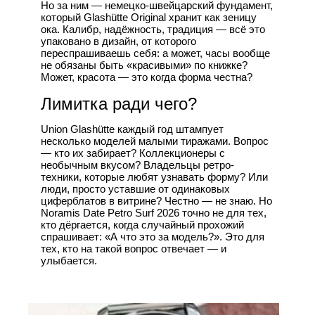
Но за ним — немецко-швейцарский фундамент,
который Glashütte Original хранит как зеницу
ока. Калибр, надёжность, традиция — всё это
упаковано в дизайн, от которого
переспрашиваешь себя: а может, часы вообще
не обязаны быть «красивыми» по книжке?
Может, красота — это когда форма честна?
Лимитка ради чего?
Union Glashütte каждый год штампует
несколько моделей малыми тиражами. Вопрос
— кто их забирает? Коллекционеры с
необычным вкусом? Владельцы ретро-
техники, которые любят узнавать форму? Или
люди, просто уставшие от одинаковых
циферблатов в витрине? Честно — не знаю. Но
Noramis Date Petro Surf 2026 точно не для тех,
кто дёргается, когда случайный прохожий
спрашивает: «А что это за модель?». Это для
тех, кто на такой вопрос отвечает — и
улыбается.