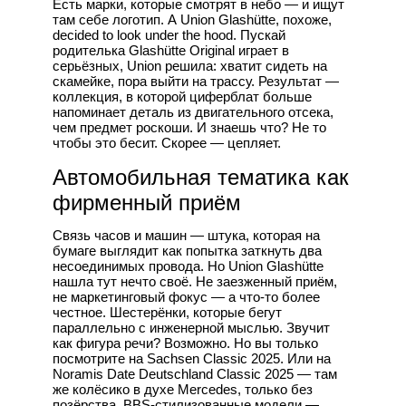
Есть марки, которые смотрят в небо — и ищут
там себе логотип. А Union Glashütte, похоже,
decided to look under the hood. Пускай
родителька Glashütte Original играет в
серьёзных, Union решила: хватит сидеть на
скамейке, пора выйти на трассу. Результат —
коллекция, в которой циферблат больше
напоминает деталь из двигательного отсека,
чем предмет роскоши. И знаешь что? Не то
чтобы это бесит. Скорее — цепляет.
Автомобильная тематика как
фирменный приём
Связь часов и машин — штука, которая на
бумаге выглядит как попытка заткнуть два
несоединимых провода. Но Union Glashütte
нашла тут нечто своё. Не заезженный приём,
не маркетинговый фокус — а что-то более
честное. Шестерёнки, которые бегут
параллельно с инженерной мыслью. Звучит
как фигура речи? Возможно. Но вы только
посмотрите на Sachsen Classic 2025. Или на
Noramis Date Deutschland Classic 2025 — там
же колёсико в духе Mercedes, только без
позёрства. BBS-стилизованные модели —