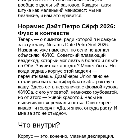
вообще отдельный разговор. Каждая такая
штука как маленький манифест: мы не
безликие, и нам это нравится.
Норамис Дэйт Петро Сёрф 2026:
Фухс в контексте
Теперь — о лимитке, ради которой я и сажусь
за эту клаву. Noramis Date Petro Surf 2026.
Название уже намекает, но если не догнал —
объясняю: ФУКС. Советский плавающий
вездеход, который мог лезть в болото и плыть
по Оби. Звучит как анекдот? Может быть. Но
когда видишь корпус этой модели —
перечитываешь. Дизайнеры Union явно не
стали рисовать на циферблате абстрактную
кашу. Здесь есть перекличка с формой кузова
ФУКСа, с его угловатой, немножко грубоватой,
но от этого — живой красотой. Часы не
выпячивают «премиальность». Они скорее
кивают и говорят: «Да, я знаю, откуда расту. И
мне за это не стыдно».
Что внутри?
Корпус — это, конечно, главная декларация.