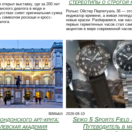
стереотипы о строгой 
 открыл выставку, где за 200 лет
нского диалога в моде и
Ролькс Ойстер Перпетуаль 36 — это
сствах сияет оригинальная сумка
индикатор времени, а живая легенд
сь символом роскоши и кросс-
новые краски. Разбираемся, как на
алога.
первых герметичных часов стал са
акцентом в мире современной часов
BitWatch
2026-06-10
ондонского арт‑круга:
Seiko 5 Sports Field 
левская академия
Путеводитель в м