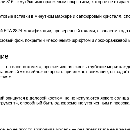
ли 316L с «утёкшим» оранжевым покрытием, которое не стираетс
ветовые вставки в минутном маркере и сапфировый кристалл, с
 ETA 2824‑модификации, проверенный годами, с запасом хода о
зовый фон, покрытый «песочным» шрифтом и ярко‑оранжевой м
ние
— он словно комета, проскочившая сквозь глубокие моря: кажды
ранжевый «коктейль» не просто привлекает внимание, он задаёт
ениям.
й впишутся в деловой костюм, но не испугаются яркого солнца 
румент», способный быть одновременно утонченным и провокац
ое, но не просто возродила модель — она превратила её в живу