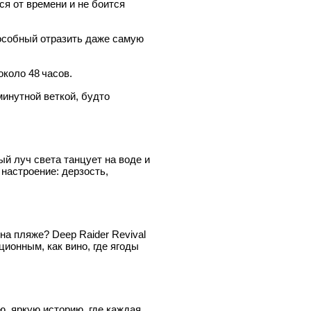
я от времени и не боится
пособный отразить даже самую
коло 48 часов.
инутной веткой, будто
й луч света танцует на воде и
 настроение: дерзость,
на пляже? Deep Raider Revival
ионным, как вино, где ягоды
ю, яркую историю, где каждая