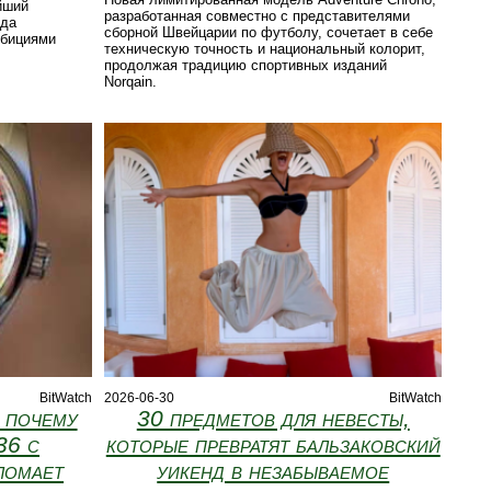
айший
разработанная совместно с представителями
нда
сборной Швейцарии по футболу, сочетает в себе
мбициями
техническую точность и национальный колорит,
продолжая традицию спортивных изданий
Norqain.
BitWatch
2026-06-30
BitWatch
: почему
30 предметов для невесты,
36 с
которые превратят бальзаковский
ломает
уикенд в незабываемое