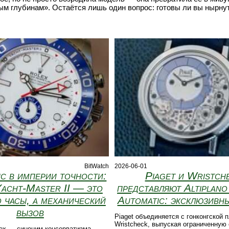
вым глубинам». Остаётся лишь один вопрос: готовы ли вы нырну
BitWatch
2026-06-01
с в империи точности:
Piaget и Wristch
acht-Master II — это
представляют Altiplano
 часы, а механический
Automatic: эксклюзивны
вызов
Piaget объединяется с гонконгской
Wristcheck, выпуская ограниченную
lex — синоним консерватизма,