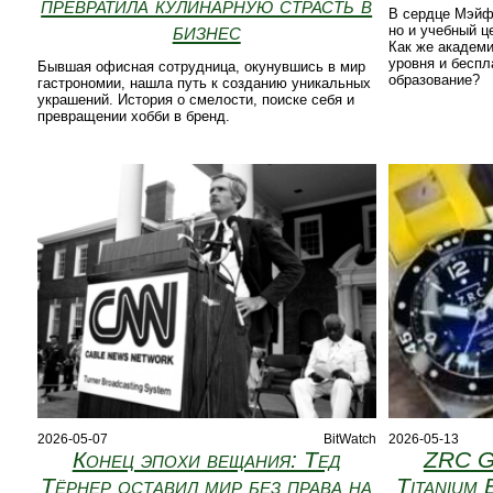
превратила кулинарную страсть в
В сердце Мэйфэ
бизнес
но и учебный ц
Как же академи
уровня и беспл
Бывшая офисная сотрудница, окунувшись в мир
образование?
гастрономии, нашла путь к созданию уникальных
украшений. История о смелости, поиске себя и
превращении хобби в бренд.
2026-05-07
BitWatch
2026-05-13
Конец эпохи вещания: Тед
ZRC G
Тёрнер оставил мир без права на
Titanium 