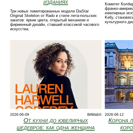
изданиях
Комитет Колбер
франко-америка
Три новых лимитированных модели DiaStar
ювелирных иску
Original Skeleton от Rado в стиле лета‑польских
Kelly, становя
закатов: яркие цвета, открытый механизм и
культурного ди
фирменный дизайн, ставший классикой часового
искусства.
2026-06-09
BitWatch
2026-06-12
От кухни до ювелирных
Корона л
шедевров: как одна женщина
коро