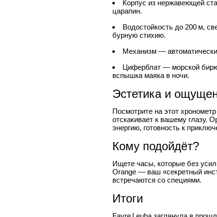
Корпус из нержавеющей ста
царапин.
Водостойкость до 200 м, с
бурную стихию.
Механизм — автоматический
Циферблат — морской бирю
вспышка маяка в ночи.
Эстетика и ощуще
Посмотрите на этот хронометр 
отскакивает к вашему глазу. О
энергию, готовность к приключ
Кому подойдёт?
Ищете часы, которые без усили
Orange — ваш «секретный инст
встречаются со специями.
Итоги
Favre Leuba заглянула в прошл