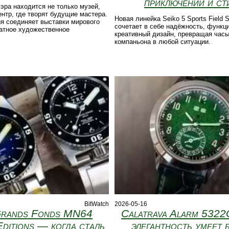
приключений и ст
ра находится не только музей,
ентр, где творят будущие мастера.
Новая линейка Seiko 5 Sports Field S
я соединяет выставки мирового
сочетает в себе надёжность, функц
атное художественное
креативный дизайн, превращая часы
компаньона в любой ситуации.
BitWatch
2026-05-16
rands Fonds MN64
Calatrava Alarm 5322
Editions — когда сталь
элегантность умеет 