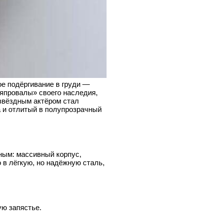
кое подёргивание в груди —
емяпровалы» своего наследия,
 звёздным актёром стал
 и отлитый в полупрозрачный
ным: массивный корпус,
 в лёгкую, но надёжную сталь,
ую запястье.