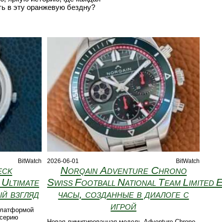
ть в эту оранжевую бездну?
BitWatch
2026-06-01
BitWatch
eck
Norqain Adventure Chrono
 Ultimate
Swiss Football National Team Limited E
й взгляд
часы, созданные в диалоге с
игрой
 платформой
 серию
Новая лимитированная модель Adventure Chrono,