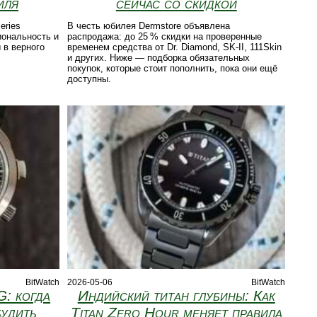
иля
сейчас со скидкой
eries
В честь юбилея Dermstore объявлена
иональность и
распродажа: до 25 % скидки на проверенные
 в верного
временем средства от Dr. Diamond, SK‑II, 111Skin
и других. Ниже — подборка обязательных
покупок, которые стоит пополнить, пока они ещё
доступны.
BitWatch
2026-05-06
BitWatch
G: когда
Индийский титан глубины: Как
будить
Titan Zero Hour меняет правила