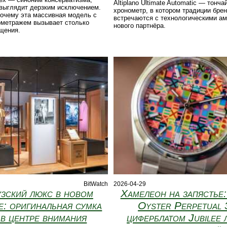
Altiplano Ultimate Automatic — тонч
I выглядит дерзким исключением.
хронометр, в котором традиции бре
почему эта массивная модель с
встречаются с технологическими а
ометражем вызывает столько
нового партнёра.
щения.
BitWatch
2026-04-29
зский люкс в новом
Хамелеон на запястье
е: оригинальная сумка
Oyster Perpetual 
 в центре внимания
циферблатом Jubilee 