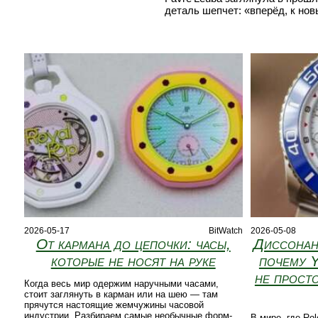
деталь шепчет: «вперёд, к но
2026-05-17
BitWatch
2026-05-08
От кармана до цепочки: часы,
Диссонан
которые не носят на руке
почему Y
не просто
Когда весь мир одержим наручными часами,
стоит заглянуть в карман или на шею — там
прячутся настоящие жемчужины часовой
индустрии. Разбираем самые необычные форм-
В мире, где Ro