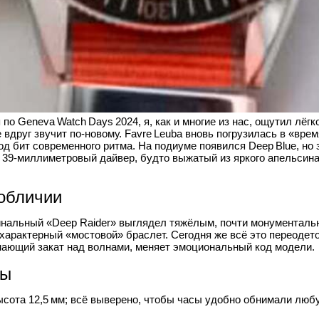
 по Geneva Watch Days 2024, я, как и многие из нас, ощутил лёг
е вдруг звучит по‑новому. Favre Leuba вновь погрузилась в «вр
д бит современного ритма. На подиуме появился Deep Blue, но
39‑миллиметровый дайвер, будто выжатый из яркого апельсина
обличии
гинальный «Deep Raider» выглядел тяжёлым, почти монументаль
характерный «мостовой» браслет. Сегодня же всё это переодето
нающий закат над волнами, меняет эмоциональный код модели.
сы
ысота 12,5 мм; всё выверено, чтобы часы удобно обнимали люб