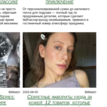
классике
приключение
 не просто
От персонализированной сумки до шелкового
а, обретшая
чехла для подушки — полный гид по
следник
продуманным деталям, которые сделают
мым ярким
бейтахлор-выход незабываемым, привнеся в
ой механики.
гостиничный номер атмосферу праздника.
BitWatch
2026-08-05
BitWatch
Series:
Секретные фавориты ухода за
ире
кожей: 12 товаров, которые