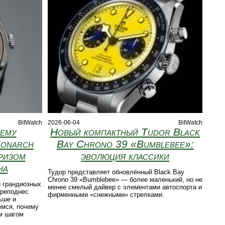
BitWatch
2026-06-04
BitWatch
чему
Новый компактный Tudor Black
Monarch
Bay Chrono 39 «Bumblebee»:
ризом
эволюция классики
на
Тудор представляет обновлённый Black Bay
Chrono 39 «Bumblebee» — более маленький, но не
и грандиозных
менее смелый дайвер с элементами автоспорта и
преподнес
фирменными «снежными» стрелками.
ьше и
емся, почему
м шагом