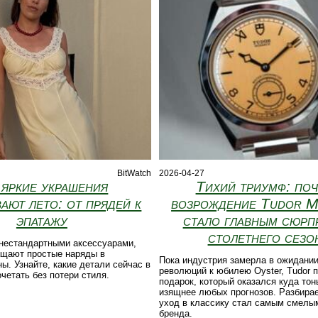
BitWatch
2026-04-27
 яркие украшения
Тихий триумф: по
ают лето: от прядей к
возрождение Tudor 
эпатажу
стало главным сюрп
столетнего сезо
 нестандартными аксессуарами,
ащают простые наряды в
Пока индустрия замерла в ожидани
ы. Узнайте, какие детали сейчас в
революций к юбилею Oyster, Tudor 
очетать без потери стиля.
подарок, который оказался куда тон
изящнее любых прогнозов. Разбира
уход в классику стал самым смелы
бренда.