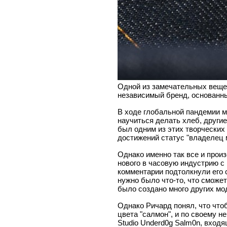
Одной из замечательных вещей 
независимый бренд, основанный
В ходе глобальной пандемии м
научиться делать хлеб, другие
был одним из этих творческих 
достижений статус "владелец м
Однако именно так все и прои
нового в часовую индустрию 
комментарии подтолкнули его 
нужно было что-то, что сможет
было создано много других мо
Однако Ричард понял, что что
цвета "салмон", и по своему н
Studio Underd0g Salm0n, вход