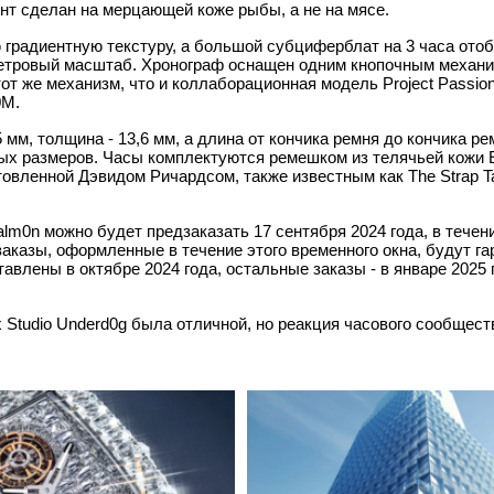
ент сделан на мерцающей коже рыбы, а не на мясе.
градиентную текстуру, а большой субциферблат на 3 часа ото
метровый масштаб. Хронограф оснащен одним кнопочным механи
от же механизм, что и коллаборационная модель Project Passio
0M.
 мм, толщина - 13,6 мм, а длина от кончика ремня до кончика ре
ных размеров. Часы комплектуются ремешком из телячьей кожи 
товленной Дэвидом Ричардсом, также известным как The Strap Tai
.
lm0n можно будет предзаказать 17 сентября 2024 года, в течени
заказы, оформленные в течение этого временного окна, будут г
авлены в октябре 2024 года, остальные заказы - в январе 2025 
 Studio Underd0g была отличной, но реакция часового сообщест