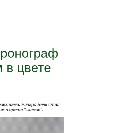
хронограф
 в цвете
роектами. Ричард Бенк стал
м в цвете "салмон".