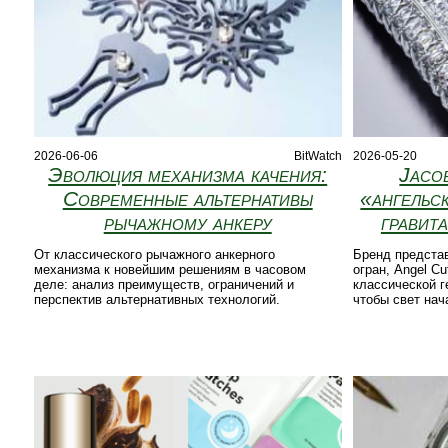
2026-06-06
BitWatch
2026-05-20
Эволюция механизма качения:
Jaco
Современные альтернативы
«ангельс
рычажному анкеру
гравит
От классического рычажного анкерного
Бренд предста
механизма к новейшим решениям в часовом
огран, Angel C
деле: анализ преимуществ, ограничений и
классической г
перспектив альтернативных технологий.
чтобы свет нач