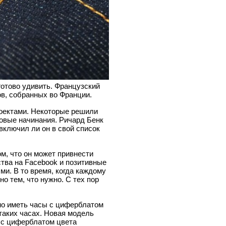
 готово удивить. Французский
ов, собранных во Франции.
роектами. Некоторые решили
новые начинания. Ричард Бенк
 включил ли он в свой список
м, что он может привнести
тва на Facebook и позитивные
и. В то время, когда каждому
о тем, что нужно. С тех пор
мо иметь часы с циферблатом
таких часах. Новая модель
в с циферблатом цвета