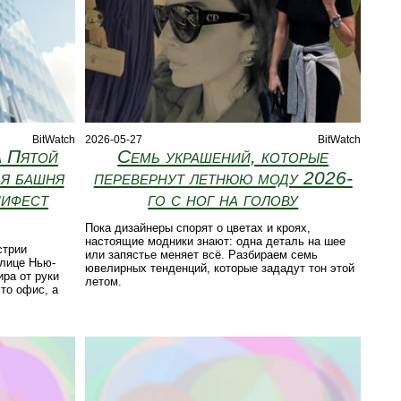
BitWatch
2026-05-27
BitWatch
а Пятой
Семь украшений, которые
ая башня
перевернут летнюю моду 2026-
нифест
го с ног на голову
Пока дизайнеры спорят о цветах и кроях,
настоящие модники знают: одна деталь на шее
стрии
или запястье меняет всё. Разбираем семь
улице Нью-
ювелирных тенденций, которые зададут тон этой
ира от руки
летом.
то офис, а