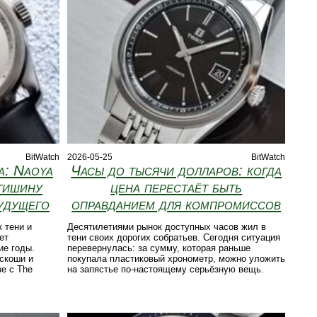
BitWatch
2026-05-25
BitWatch
а: Naoya
Часы до тысячи долларов: когда
 тишину
цена перестаёт быть
удущего
оправданием для компромиссов
 тени и
Десятилетиями рынок доступных часов жил в
ет
тени своих дорогих собратьев. Сегодня ситуация
е годы.
перевернулась: за сумму, которая раньше
скоши и
покупала пластиковый хронометр, можно уложить
е с The
на запястье по-настоящему серьёзную вещь.