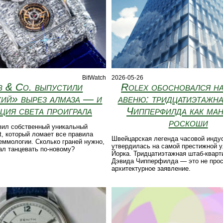
BitWatch
2026-05-26
b & Co. выпустили
Rolex обосновался н
кий» вырез алмаза — и
авеню: тридцатиэтажн
ация света проиграла
Чипперфилда как ма
роскоши
вил собственный уникальный
ut, который ломает все правила
Швейцарская легенда часовой инду
еммологии. Сколько граней нужно,
утвердилась на самой престижной 
ал танцевать по-новому?
Йорка. Тридцатиэтажная штаб-кварт
Дэвида Чипперфилда — это не прос
архитектурное заявление.