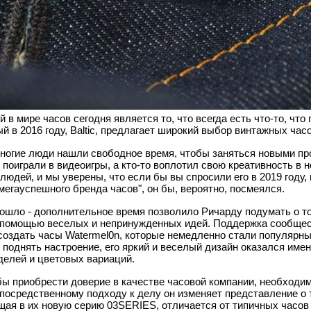
в мире часов сегодня является то, что всегда есть что-то, что
 в 2016 году, Baltic, предлагает широкий выбор винтажных час
ногие люди нашли свободное время, чтобы заняться новыми п
 поиграли в видеоигры, а кто-то воплотил свою креативность в 
людей, и мы уверены, что если бы вы спросили его в 2019 году,
егауспешного бренда часов", он бы, вероятно, посмеялся.
зошло - дополнительное время позволило Ричарду подумать о то
с помощью веселых и непринужденных идей. Поддержка сообщес
создать часы Watermel0n, которые немедленно стали популярным
 поднять настроение, его яркий и веселый дизайн оказался именн
делей и цветовых вариаций.
бы приобрести доверие в качестве часовой компании, необходи
епосредственному подходу к делу он изменяет представление о 
ящая в их новую серию 03SERIES, отличается от типичных часо