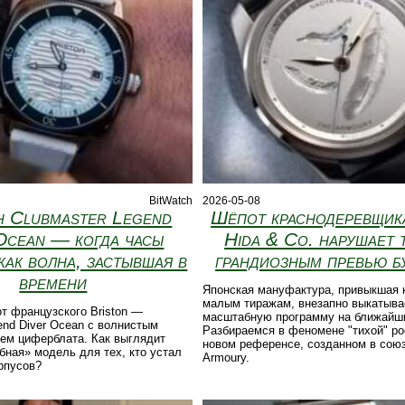
BitWatch
2026-05-08
н Clubmaster Legend
Шёпот краснодеревщик
Ocean — когда часы
Hida & Co. нарушает
как волна, застывшая в
грандиозным превью б
времени
Японская мануфактура, привыкшая к
малым тиражам, внезапно выкатыва
т французского Briston —
масштабную программу на ближайши
end Diver Ocean с волнистым
Разбираемся в феномене "тихой" ро
ем циферблата. Как выглядит
новом референсе, созданном в союз
бная» модель для тех, кто устал
Armoury.
рпусов?