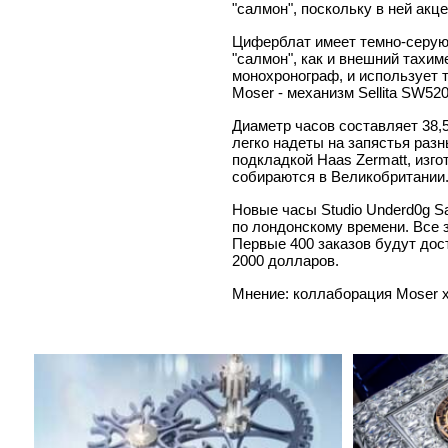
"салмон", поскольку в ней акц
Циферблат имеет темно-серую 
"салмон", как и внешний тахи
монохронограф, и использует т
Moser - механизм Sellita SW52
Диаметр часов составляет 38,5
легко надеты на запястья раз
подкладкой Haas Zermatt, изго
собираются в Великобритании
Новые часы Studio Underd0g Sa
по лондонскому времени. Все 
Первые 400 заказов будут дост
2000 долларов.
Мнение: коллаборация Moser x