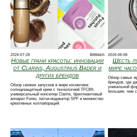
2026-07-28
BitWatch
2026-06-08
Новые грани красоты: инновации
Шесть л
от Clarins, Augustinus Bader и
мире часо
других брендов
Обзор самых я
брендов, где д
Обзор свежих запусков в мире косметики:
уникальной фор
солнцезащитный крем с технологией TFC8®,
большее, чем с
универсальный консилер Clarins, бриллиантовый
аппарат Foreo, патчи‑индикатор SPF и множество
креативных коллабораций.