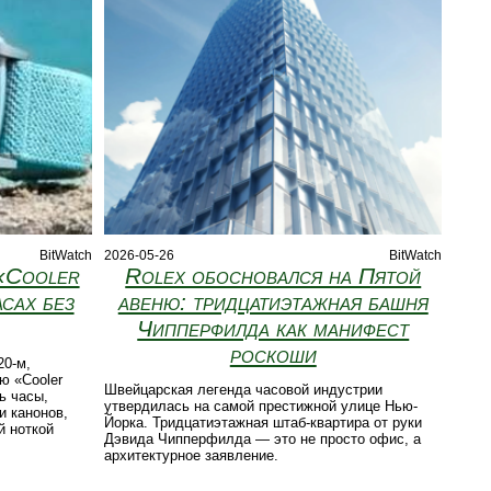
BitWatch
2026-05-26
BitWatch
«Cooler
Rolex обосновался на Пятой
сах без
авеню: тридцатиэтажная башня
Чипперфилда как манифест
роскоши
20‑м,
ю «Cooler
Швейцарская легенда часовой индустрии
ь часы,
утвердилась на самой престижной улице Нью-
и канонов,
Йорка. Тридцатиэтажная штаб-квартира от руки
й ноткой
Дэвида Чипперфилда — это не просто офис, а
архитектурное заявление.