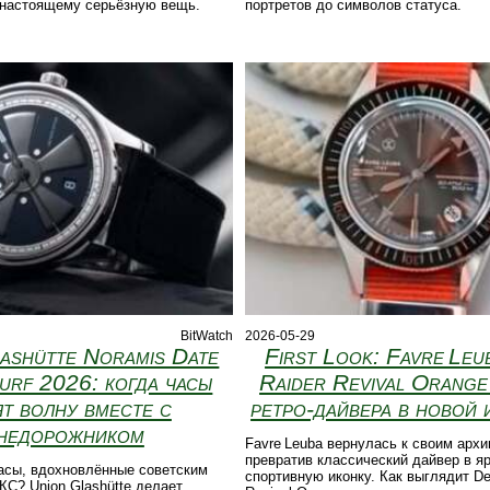
-настоящему серьёзную вещь.
портретов до символов статуса.
BitWatch
2026-05-29
ashütte Noramis Date
First Look: Favre Leu
urf 2026: когда часы
Raider Revival Orange
ят волну вместе с
ретро‑дайвера в новой 
недорожником
Favre Leuba вернулась к своим архи
превратив классический дайвер в я
асы, вдохновлённые советским
спортивную иконку. Как выглядит De
С? Union Glashütte делает