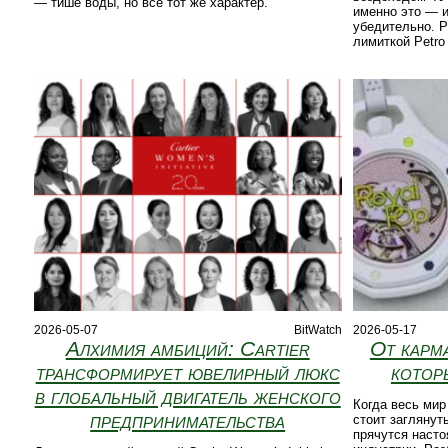
— тише воды, но всё тот же характер.
именно это — и
убедительно. Р
лимиткой Petro 
2026-05-07
BitWatch
2026-05-17
Алхимия амбиций: Cartier
От карм
трансформирует ювелирный люкс
котор
в глобальный двигатель женского
Когда весь ми
предпринимательства
стоит заглянут
прячутся наст