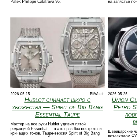
Patek Philippe Calatrava 96.
на запястье по
2026-05-15
BitWatch
2026-05-25
Hublot снимает шило с
Union Gl
убожества — Spirit of Big Bang
Petro S
Essential Taupe
лов
в
Мастер на все руки Hublot удивил пятой
редакцией Essential — в этот раз без пестроты и
Швейцарские ч
кричащих тонов. Taupe-версия Spirit of Big Bang
вездеходом ФУК