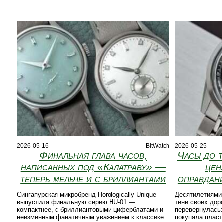
2026-05-16
BitWatch
2026-05-25
Финальная глава часов,
Часы до т
написанных под «Калатраву» —
цен
теперь мельче и с бриллиантами
оправдан
Сингапурская микробренд Horologically Unique
Десятилетиями
выпустила финальную серию HU-01 —
тени своих дор
компактнее, с бриллиантовыми циферблатами и
перевернулась:
неизменным фанатичным уважением к классике
покупала плас