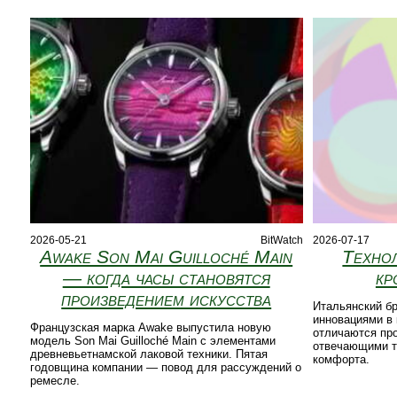
2026-05-21
BitWatch
2026-07-17
Awake Son Mai Guilloché Main
Технол
— когда часы становятся
кр
произведением искусства
Итальянский бр
инновациями в 
Французская марка Awake выпустила новую
отличаются пр
модель Son Mai Guilloché Main с элементами
отвечающими т
древневьетнамской лаковой техники. Пятая
комфорта.
годовщина компании — повод для рассуждений о
ремесле.