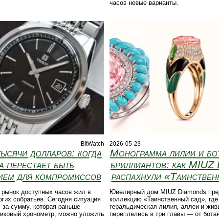
часов новые варианты.
BitWatch
2026-05-23
ысячи долларов: когда
Монограмма лилии и бо
а перестаёт быть
бриллиантов: как MIUZ
ием для компромиссов
распахнули «Таинствен
 рынок доступных часов жил в
Ювелирный дом MIUZ Diamonds пре
огих собратьев. Сегодня ситуация
коллекцию «Таинственный сад», где
 за сумму, которая раньше
геральдическая лилия, аллеи и жив
тиковый хронометр, можно уложить
переплелись в три главы — от бота