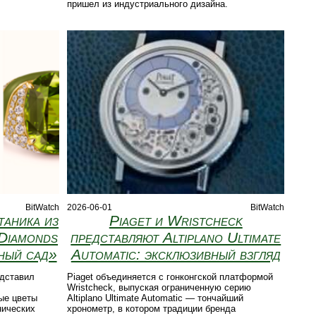
пришел из индустриального дизайна.
BitWatch
2026-06-01
BitWatch
таника из
Piaget и Wristcheck
 Diamonds
представляют Altiplano Ultimate
ный сад»
Automatic: эксклюзивный взгляд
дставил
Piaget объединяется с гонконгской платформой
Wristcheck, выпуская ограниченную серию
ые цветы
Altiplano Ultimate Automatic — тончайший
нических
хронометр, в котором традиции бренда