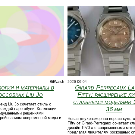
2026-06-04
BitWatch
Girard-Perregaux La
огии и материалы в
Fifty: расширение л
оссовках Liu Jo
стальными моделями 
енд Liu Jo сочетает стиль с
36 мм
каждой паре обуви. Коллекции
одуманными решениями,
ребованиям современной моды и
Новая двухразмерная версия культо
Fifty от Girard‑Perregaux сочетает к
дизайн 1970‑х с современными мат
предлагая любителям роскошных с