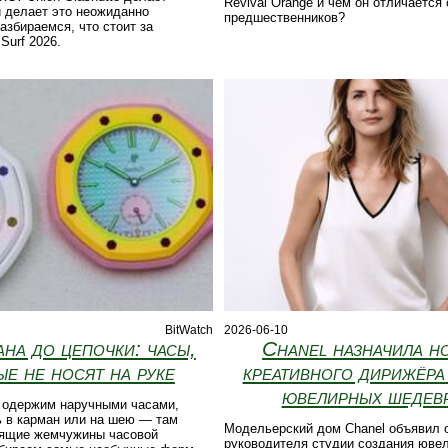
Revival Orange и чем он отличается 
 делает это неожиданно
предшественников?
азбираемся, что стоит за
Surf 2026.
BitWatch
2026-06-10
ана до цепочки: часы,
Chanel назначила н
ые не носят на руке
креативного дирижёра
ювелирных шедев
р одержим наручными часами,
ь в карман или на шею — там
Модельерский дом Chanel объявил 
оящие жемчужины часовой
руководителя студии создания юве