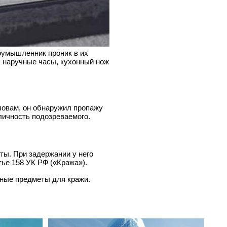
оумышленник проник в их
, наручные часы, кухонный нож
ловам, он обнаружил пропажу
личность подозреваемого.
ты. При задержании у него
ье 158 УК РФ («Кража»).
нные предметы для кражи.