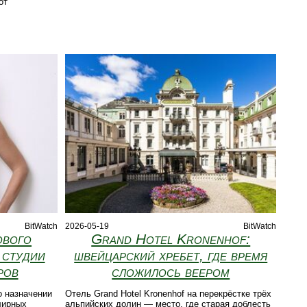
от
BitWatch
2026-05-19
BitWatch
ового
Grand Hotel Kronenhof:
 студии
швейцарский хребет, где время
ров
сложилось веером
о назначении
Отель Grand Hotel Kronenhof на перекрёстке трёх
лирных
альпийских долин — место, где старая доблесть