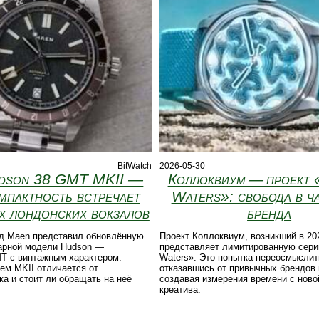
BitWatch
2026-05-30
dson 38 GMT MKII —
Коллоквиум — проект 
мпактность встречает
Waters»: свобода в ча
х лондонских вокзалов
бренда
д Maen представил обновлённую
Проект Коллоквиум, возникший в 20
арной модели Hudson —
представляет лимитированную сери
T с винтажным характером.
Waters». Это попытка переосмыслит
ем MKII отличается от
отказавшись от привычных брендов 
а и стоит ли обращать на неё
создавая измерения времени с ново
креатива.