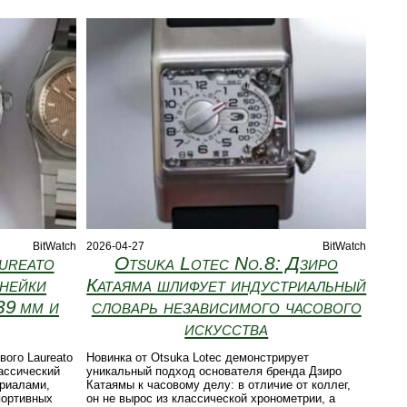
BitWatch
2026-04-27
BitWatch
ureato
Otsuka Lotec No.8: Дзиро
инейки
Катаяма шлифует индустриальный
39 мм и
словарь независимого часового
искусства
вого Laureato
Новинка от Otsuka Lotec демонстрирует
лассический
уникальный подход основателя бренда Дзиро
ериалами,
Катаямы к часовому делу: в отличие от коллег,
портивных
он не вырос из классической хронометрии, а