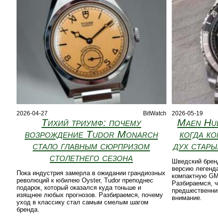
2026-04-27
BitWatch
2026-05-19
Тихий триумф: почему
Maen Hu
возрождение Tudor Monarch
когда ко
стало главным сюрпризом
дух стары
столетнего сезона
Шведский брен
версию легенд
Пока индустрия замерла в ожидании грандиозных
компактную GM
революций к юбилею Oyster, Tudor преподнес
Разбираемся, ч
подарок, который оказался куда тоньше и
предшественник
изящнее любых прогнозов. Разбираемся, почему
внимание.
уход в классику стал самым смелым шагом
бренда.