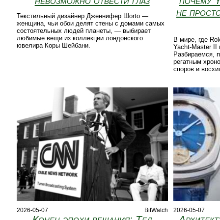
невозможно отвести глаз
почему Y
не просто
Текстильный дизайнер Дженнифер Шorto —
женщина, чьи обои делят стены с домами самых
состоятельных людей планеты, — выбирает
любимые вещи из коллекции лондонского
В мире, где Ro
ювелира Коры Шейбани.
Yacht-Master I
Разбираемся, 
регатным хрон
споров и восхи
2026-05-07
BitWatch
2026-05-07
Конец эпохи вещания: Тед
Архитект