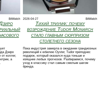
BitWatch
2026-04-27
BitWatch
 Дзиро
Тихий триумф: почему
триальный
возрождение Tudor Monarch
часового
стало главным сюрпризом
столетнего сезона
рует
Пока индустрия замерла в ожидании грандиозных
нда Дзиро
революций к юбилею Oyster, Tudor преподнес
 от коллег,
подарок, который оказался куда тоньше и
етрии, а
изящнее любых прогнозов. Разбираемся, почему
.
уход в классику стал самым смелым шагом
бренда.