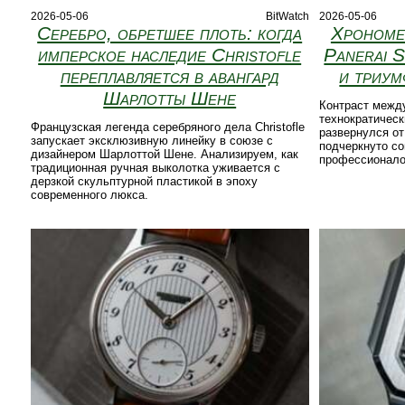
2026-05-06
BitWatch
2026-05-06
Серебро, обретшее плоть: когда
Хрономе
имперское наследие Christofle
Panerai 
переплавляется в авангард
и триу
Шарлотты Шене
Контраст между
технократичес
Французская легенда серебряного дела Christofle
развернулся от
запускает эксклюзивную линейку в союзе с
подчеркнуто со
дизайнером Шарлоттой Шене. Анализируем, как
профессионало
традиционная ручная выколотка уживается с
дерзкой скульптурной пластикой в эпоху
современного люкса.