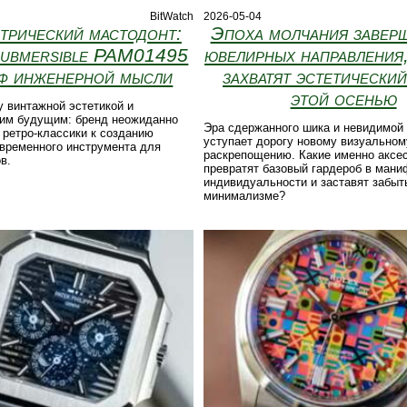
BitWatch
2026-05-04
трический мастодонт:
Эпоха молчания заверш
Submersible PAM01495
ювелирных направления
мф инженерной мысли
захватят эстетически
этой осенью
 винтажной эстетикой и
ким будущим: бренд неожиданно
Эра сдержанного шика и невидимой
 ретро-классики к созданию
уступает дорогу новому визуальном
временного инструмента для
раскрепощению. Какие именно аксе
в.
превратят базовый гардероб в мани
индивидуальности и заставят забыт
минимализме?