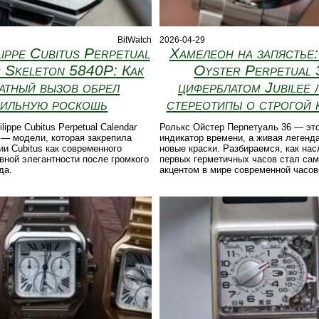
BitWatch
2026-04-29
lippe Cubitus Perpetual
Хамелеон на запястье
 Skeleton 5840P: Как
Oyster Perpetual 
атный вызов обрел
циферблатом Jubilee 
ильную роскошь
стереотипы о строгой 
lippe Cubitus Perpetual Calendar
Ролькс Ойстер Перпетуаль 36 — это
 — модели, которая закрепила
индикатор времени, а живая легенд
ии Cubitus как современного
новые краски. Разбираемся, как на
вной элегантности после громкого
первых герметичных часов стал са
да.
акцентом в мире современной часов