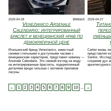
2026-04-28
BitWatch
2026-04-27
Venezianico Arsenale
Титано
Calendario: интегрированный
перео
браслет и венецианский нрав по
уменьша
демократичной цене
Итальянский бренд Venezianico, известный
Cartier вновь п
своими стильными и доступными часами с
представляя к
венецианским характером, представил новинку —
Santos. Исслед
Arsenale Calendario. Это свежий взгляд на моду
сохранив дух 
на интегрированные браслеты, подкрепленный
архитектурного
деталями вроде гильоше с мотивом приливов
лагуны.
←
1
2
3
4
5
6
7
8
9
10
...
→