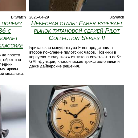
BitWatch
2026-04-29
BitWatch
: почему
Небесная сталь: Farer взрывает
36 с
рынок титановой серией Pilot
ломает
Collection Series II
классике
Британская мануфактура Farer представила
второе поколение пилотских часов. Новинки в
 не просто
корпусах-«подушках» из титана сочетают в себе
а, обретшая
GMT-функции, классические трехстрелочники и
следник
даже дайверские решения.
мым ярким
ой механики.