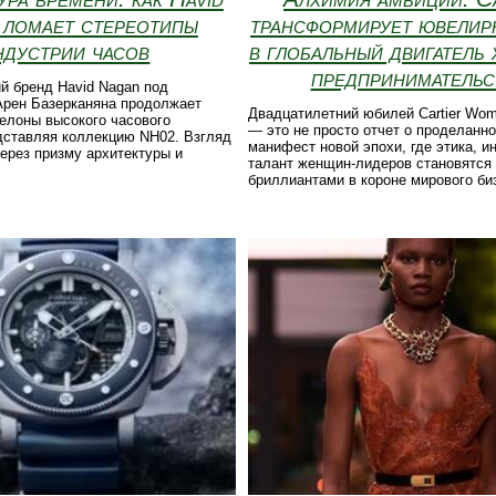
 ломает стереотипы
трансформирует ювелир
ндустрии часов
в глобальный двигатель
предпринимательс
й бренд Havid Nagan под
Арен Базерканяна продолжает
Двадцатилетний юбилей Cartier Women
елоны высокого часового
— это не просто отчет о проделанно
дставляя коллекцию NH02. Взгляд
манифест новой эпохи, где этика, и
ерез призму архитектуры и
талант женщин-лидеров становятся
бриллиантами в короне мирового би