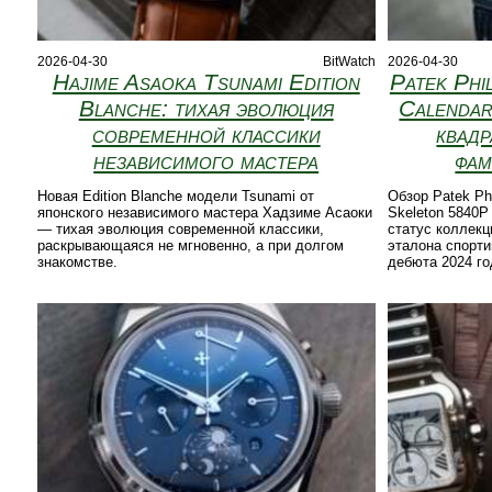
2026-04-30
BitWatch
2026-04-30
Hajime Asaoka Tsunami Edition
Patek Phi
Blanche: тихая эволюция
Calendar
современной классики
квадр
независимого мастера
фам
Новая Edition Blanche модели Tsunami от
Обзор Patek Phi
японского независимого мастера Хадзиме Асаоки
Skeleton 5840P
— тихая эволюция современной классики,
статус коллекц
раскрывающаяся не мгновенно, а при долгом
эталона спорти
знакомстве.
дебюта 2024 го