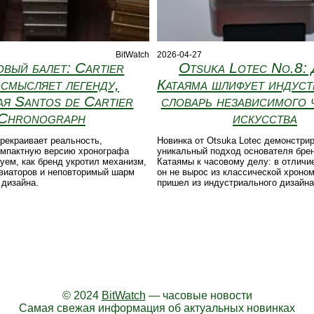
BitWatch
2026-04-27
вый балет: Cartier
Otsuka Lotec No.8:
смысляет легенду,
Катаяма шлифует индус
я Santos de Cartier
словарь независимого 
Chronograph
искусства
ерекраивает реальность,
Новинка от Otsuka Lotec демонстри
омпактную версию хронографа
уникальный подход основателя бре
уем, как бренд укротил механизм,
Катаямы к часовому делу: в отличие
авиаторов и неповторимый шарм
он не вырос из классической хроном
 дизайна.
пришел из индустриального дизайна
© 2024
BitWatch
— часовые новости
Самая свежая информация об актуальных новинках