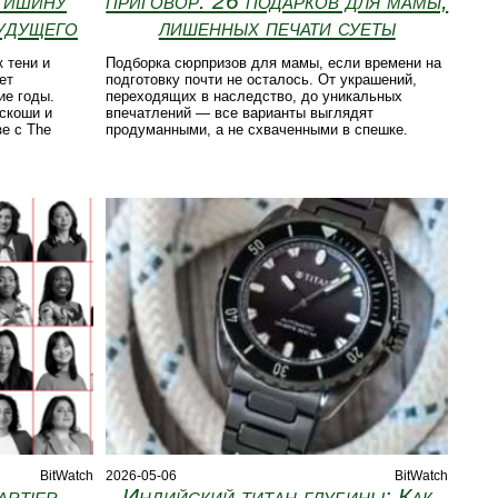
 тишину
приговор: 26 подарков для мамы,
удущего
лишенных печати суеты
 тени и
Подборка сюрпризов для мамы, если времени на
ет
подготовку почти не осталось. От украшений,
е годы.
переходящих в наследство, до уникальных
скоши и
впечатлений — все варианты выглядят
е с The
продуманными, а не схваченными в спешке.
BitWatch
2026-05-06
BitWatch
artier
Индийский титан глубины: Как