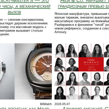
acht-Master II — это
Hida & Co. нарушает
 часы, а механический
грандиозным превью б
вызов
Японская мануфактура, привыкшая к
малым тиражам, внезапно выкатыва
lex — синоним консерватизма,
масштабную программу на ближайши
I выглядит дерзким исключением.
Разбираемся в феномене "тихой" ро
почему эта массивная модель с
новом референсе, созданном в союз
ометражем вызывает столько
Armoury.
щения.
BitWatch
2026-05-07
ура времени: как Havid
Алхимия амбиций: C