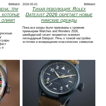
BitWatch
2026-05-01
BitWatch
ена: три
Тихая революция: Rolex
, которые
Datejust 2026 обретает новые
й олимп
римские одежды
Пока все взоры были прикованы к громким
премьерам Watches and Wonders 2026,
 роскоши
швейцарский гигант незаметно освежил
у
легендарный Datejust. Речь о тонкой настройке
ссуары
эстетики и возвращении классических символов.
фест
ь о